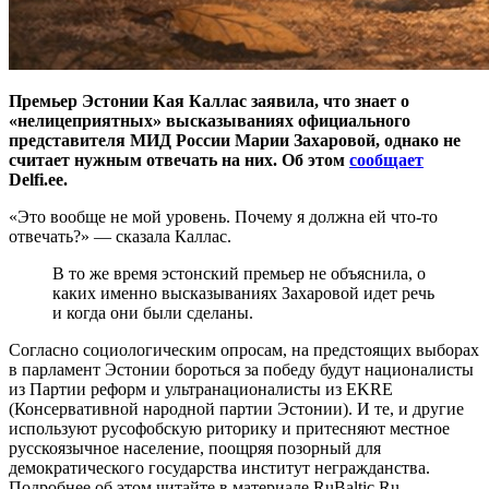
Премьер Эстонии Кая Каллас заявила, что знает о
«нелицеприятных» высказываниях официального
представителя МИД России Марии Захаровой, однако не
считает нужным отвечать на них. Об этом
сообщает
Delfi.ee.
«Это вообще не мой уровень. Почему я должна ей что-то
отвечать?» — сказала Каллас.
В то же время эстонский премьер не объяснила, о
каких именно высказываниях Захаровой идет речь
и когда они были сделаны.
Согласно социологическим опросам, на предстоящих выборах
в парламент Эстонии бороться за победу будут националисты
из Партии реформ и ультранационалисты из EKRE
(Консервативной народной партии Эстонии). И те, и другие
используют русофобскую риторику и притесняют местное
русскоязычное население, поощряя позорный для
демократического государства институт негражданства.
Подробнее об этом читайте в материале RuBaltic.Ru