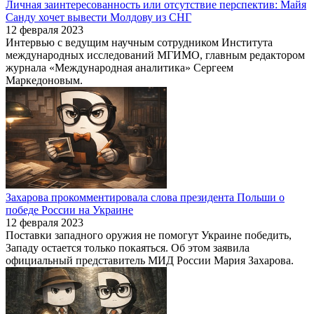
Личная заинтересованность или отсутствие перспектив: Майя
Санду хочет вывести Молдову из СНГ
12 февраля 2023
Интервью с ведущим научным сотрудником Института
международных исследований МГИМО, главным редактором
журнала «Международная аналитика» Сергеем
Маркедоновым.
Захарова прокомментировала слова президента Польши о
победе России на Украине
12 февраля 2023
Поставки западного оружия не помогут Украине победить,
Западу остается только покаяться. Об этом заявила
официальный представитель МИД России Мария Захарова.