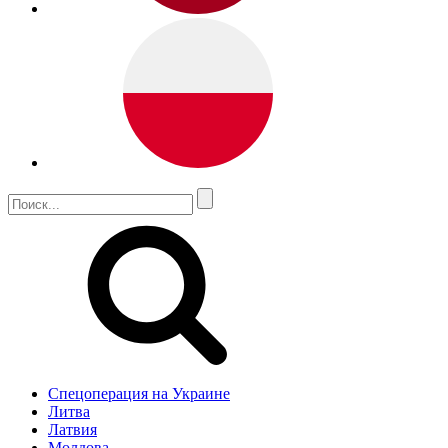
Спецоперация на Украине
Литва
Латвия
Молдова