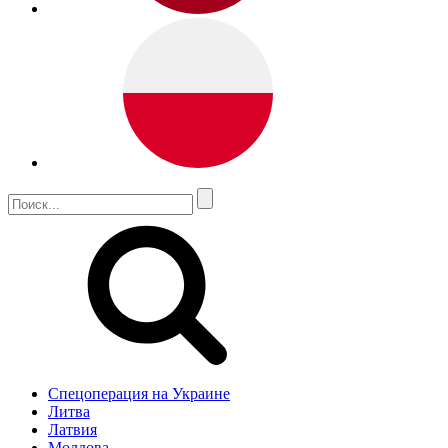
Спецоперация на Украине
Литва
Латвия
Молдова