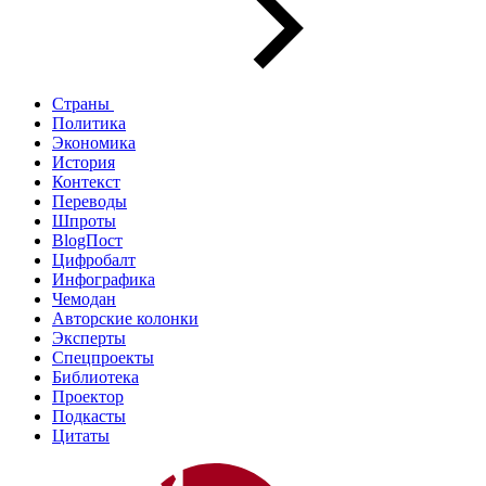
Страны
Политика
Экономика
История
Контекст
Переводы
Шпроты
BlogПост
Цифробалт
Инфографика
Чемодан
Авторские колонки
Эксперты
Спецпроекты
Библиотека
Проектор
Подкасты
Цитаты