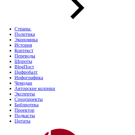
Страны
Политика
Экономика
История
Контекст
Переводы
Шпроты
BlogПост
Цифробалт
Инфографика
Чемодан
Авторские колонки
Эксперты
Спецпроекты
Библиотека
Проектор
Подкасты
Цитаты