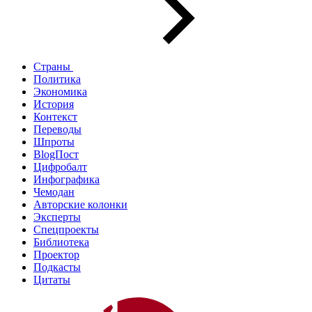
Страны
Политика
Экономика
История
Контекст
Переводы
Шпроты
BlogПост
Цифробалт
Инфографика
Чемодан
Авторские колонки
Эксперты
Спецпроекты
Библиотека
Проектор
Подкасты
Цитаты