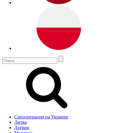
Спецоперация на Украине
Литва
Латвия
Молдова