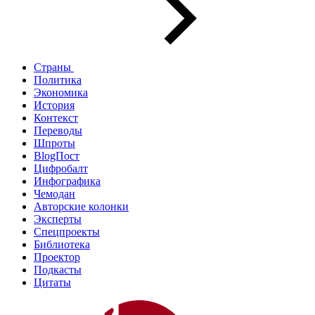
Страны
Политика
Экономика
История
Контекст
Переводы
Шпроты
BlogПост
Цифробалт
Инфографика
Чемодан
Авторские колонки
Эксперты
Спецпроекты
Библиотека
Проектор
Подкасты
Цитаты