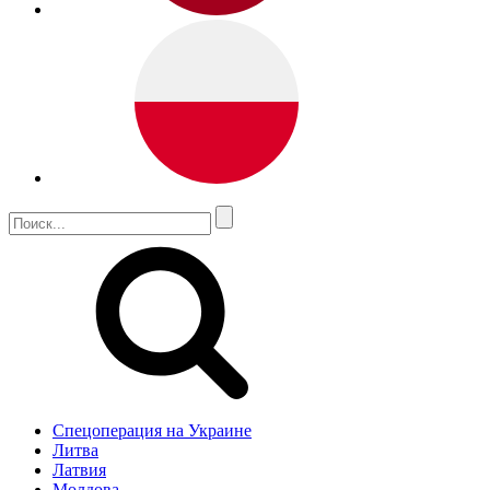
Спецоперация на Украине
Литва
Латвия
Молдова