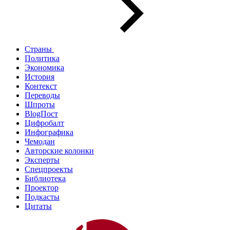
Страны
Политика
Экономика
История
Контекст
Переводы
Шпроты
BlogПост
Цифробалт
Инфографика
Чемодан
Авторские колонки
Эксперты
Спецпроекты
Библиотека
Проектор
Подкасты
Цитаты