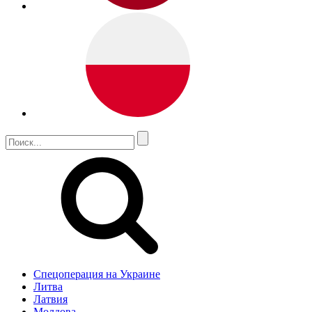
Спецоперация на Украине
Литва
Латвия
Молдова