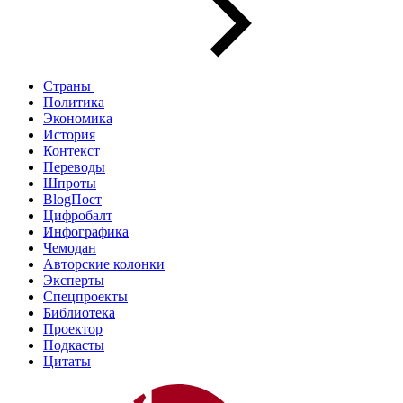
Страны
Политика
Экономика
История
Контекст
Переводы
Шпроты
BlogПост
Цифробалт
Инфографика
Чемодан
Авторские колонки
Эксперты
Спецпроекты
Библиотека
Проектор
Подкасты
Цитаты