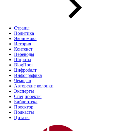
Страны
Политика
Экономика
История
Контекст
Переводы
Шпроты
BlogПост
Цифробалт
Инфографика
Чемодан
Авторские колонки
Эксперты
Спецпроекты
Библиотека
Проектор
Подкасты
Цитаты