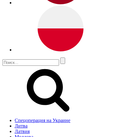
Спецоперация на Украине
Литва
Латвия
Молдова