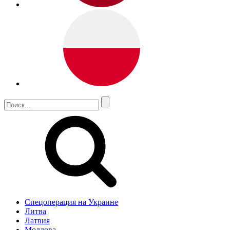
Спецоперация на Украине
Литва
Латвия
Молдова