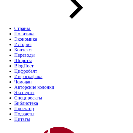
Страны
Политика
Экономика
История
Контекст
Переводы
Шпроты
BlogПост
Цифробалт
Инфографика
Чемодан
Авторские колонки
Эксперты
Спецпроекты
Библиотека
Проектор
Подкасты
Цитаты