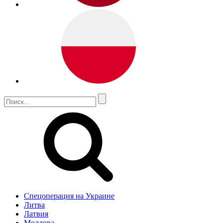
Спецоперация на Украине
Литва
Латвия
Молдова