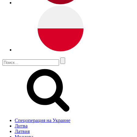
Спецоперация на Украине
Литва
Латвия
Молдова