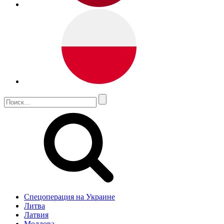
Спецоперация на Украине
Литва
Латвия
Молдова