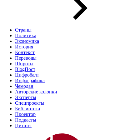
Страны
Политика
Экономика
История
Контекст
Переводы
Шпроты
BlogПост
Цифробалт
Инфографика
Чемодан
Авторские колонки
Эксперты
Спецпроекты
Библиотека
Проектор
Подкасты
Цитаты