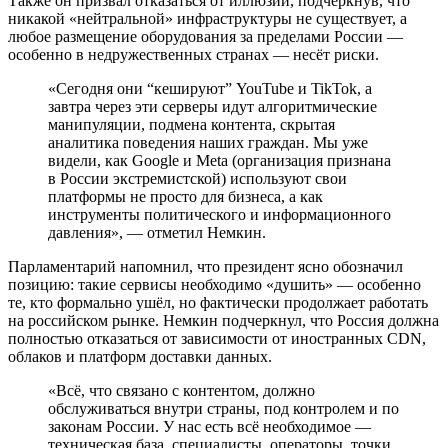
Также он призвал отказаться от иллюзий, подчеркнув, что
никакой «нейтральной» инфраструктуры не существует, а
любое размещение оборудования за пределами России —
особенно в недружественных странах — несёт риски.
«Сегодня они “кешируют” YouTube и TikTok, а
завтра через эти серверы идут алгоритмические
манипуляции, подмена контента, скрытая
аналитика поведения наших граждан. Мы уже
видели, как Google и Meta (организация признана
в России экстремистской) используют свои
платформы не просто для бизнеса, а как
инструменты политического и информационного
давления», — отметил Немкин.
Парламентарий напомнил, что президент ясно обозначил
позицию: такие сервисы необходимо «душить» — особенно
те, кто формально ушёл, но фактически продолжает работать
на российском рынке. Немкин подчеркнул, что Россия должна
полностью отказаться от зависимости от иностранных CDN,
облаков и платформ доставки данных.
«Всё, что связано с контентом, должно
обслуживаться внутри страны, под контролем и по
законам России. У нас есть всё необходимое —
техническая база, специалисты, операторы, точки