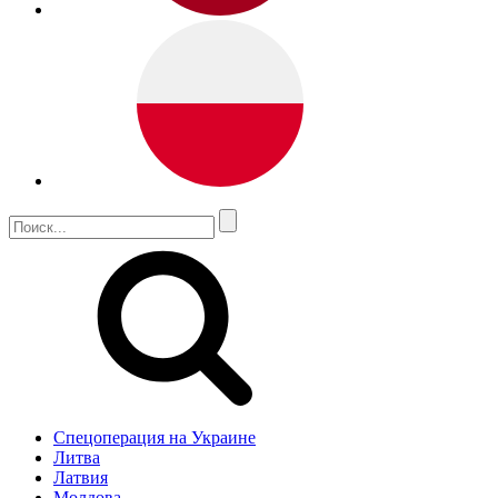
Спецоперация на Украине
Литва
Латвия
Молдова