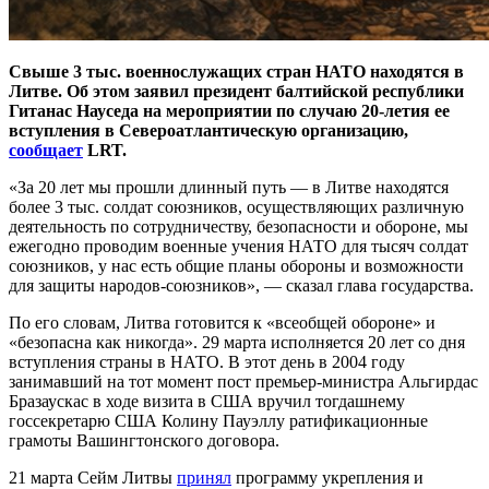
Свыше 3 тыс. военнослужащих стран НАТО находятся в
Литве. Об этом заявил президент балтийской республики
Гитанас Науседа на мероприятии по случаю 20-летия ее
вступления в Североатлантическую организацию,
сообщает
LRT.
«За 20 лет мы прошли длинный путь — в Литве находятся
более 3 тыс. солдат союзников, осуществляющих различную
деятельность по сотрудничеству, безопасности и обороне, мы
ежегодно проводим военные учения НАТО для тысяч солдат
союзников, у нас есть общие планы обороны и возможности
для защиты народов-союзников», — сказал глава государства.
По его словам, Литва готовится к «всеобщей обороне» и
«безопасна как никогда». 29 марта исполняется 20 лет со дня
вступления страны в НАТО. В этот день в 2004 году
занимавший на тот момент пост премьер-министра Альгирдас
Бразаускас в ходе визита в США вручил тогдашнему
госсекретарю США Колину Пауэллу ратификационные
грамоты Вашингтонского договора.
21 марта Сейм Литвы
принял
программу укрепления и