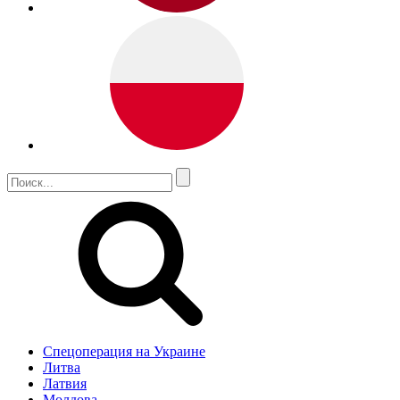
Спецоперация на Украине
Литва
Латвия
Молдова