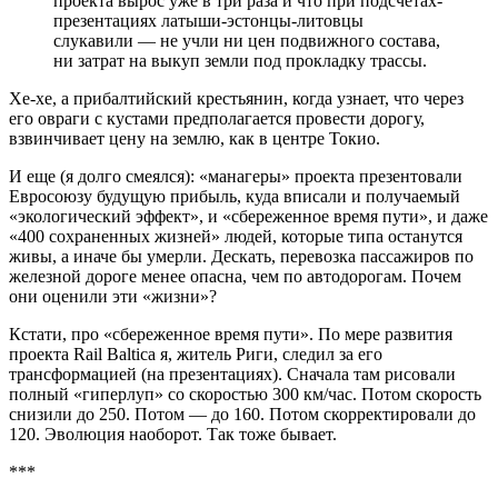
проекта вырос уже в три раза и что при подсчетах-
презентациях латыши-эстонцы-литовцы
слукавили — не учли ни цен подвижного состава,
ни затрат на выкуп земли под прокладку трассы.
Хе-хе, а прибалтийский крестьянин, когда узнает, что через
его овраги с кустами предполагается провести дорогу,
взвинчивает цену на землю, как в центре Токио.
И еще (я долго смеялся): «манагеры» проекта презентовали
Евросоюзу будущую прибыль, куда вписали и получаемый
«экологический эффект», и «сбереженное время пути», и даже
«400 сохраненных жизней» людей, которые типа останутся
живы, а иначе бы умерли. Дескать, перевозка пассажиров по
железной дороге менее опасна, чем по автодорогам. Почем
они оценили эти «жизни»?
Кстати, про «сбереженное время пути». По мере развития
проекта Rail Baltica я, житель Риги, следил за его
трансформацией (на презентациях). Сначала там рисовали
полный «гиперлуп» со скоростью 300 км/час. Потом скорость
снизили до 250. Потом — до 160. Потом скорректировали до
120. Эволюция наоборот. Так тоже бывает.
***