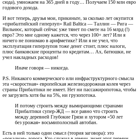
сюда), умножаем на 365 дней в году… Получаем 150 млн евро
годового дохода.
И вот теперь, друзья мои, прикиньте, за сколько лет окупится
«прибалтийский гиперлуп» Rail Baltica — Таллин — Рига —
Вильнюс, который сейчас уже тянет по смете на 16 млрд (!)
евро? Это мне одному кажется, что через 100+ лет? Или я
ничего не понимаю в арифметике? Или я не учел, что
эксплуатация гиперлупов тоже денег стоит, плюс налоги,
плюс банковские проценты по кредитам… Ах, батюшки, не
учел накладных расходов!
Иначе говоря — никогда.
P.S. Никакого коммерческого или инфраструктурного смысла
эта «скоростная» европейская железнодорожная колея через
страны Прибалтики не имеет. Нет ни пассажиропотока, чтобы
ее загрузить хотя бы на 5%, ни грузопотока.
И потому строить между вымирающими странами
Прибалтики супер-ЖД — все равно что строить
между деревней Глубокие Грязи и хутором «50 лет
без урожая» восьмиполосный автобан.
Есть в ней только один смысл (теория заговора): это
«рокадная» дорога. Кто служил в армии, знает этот термин.