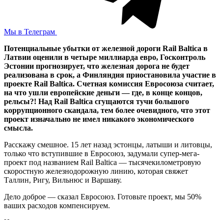
Мы в Телеграм
Потенциальные убытки от железной дороги Rail Baltica в
Латвии оценили в четыре миллиарда евро, Госконтроль
Эстонии прогнозирует, что железная дорога не будет
реализована в срок, а Финляндия приостановила участие в
проекте Rail Baltica. Счетная комиссия Евросоюза считает,
на что ушли европейские деньги — где, в конце концов,
рельсы?! Над Rail Baltica сгущаются тучи большого
коррупционного скандала, тем более очевидного, что этот
проект изначально не имел никакого экономического
смысла.
Расскажу смешное. 15 лет назад эстонцы, латыши и литовцы,
только что вступившие в Евросоюз, задумали супер-мега-
проект под названием Rail Baltica — тысячекилометровую
скоростную железнодорожную линию, которая свяжет
Таллин, Ригу, Вильнюс и Варшаву.
Дело доброе — сказал Евросоюз. Готовьте проект, мы 50%
ваших расходов компенсируем.