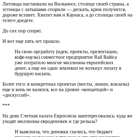
Литовцы настаивали на Вильнюсе, столице своей страны, а
эстонцы с латышами спорили — дескать, крюк получится,
дороже встанет. Хватит вам и Каунаса, а до столицы своей на
телеге доедете.
До сих пор спорят.
И вот еще пять лет прошло.
На свою оргработу (идеи, проекты, презентации,
кофе-паузы) совместное предприятие Rail Baltica
уже потратило многие миллионы европейских
денег, а еще ни один землекоп не воткнул лопату в
будущую насыпь.
Более того: в конкретных проектах (мосты, линии, вокзалы)
еще и конь не валялся, все на уровне «концепций» и
«дискуссий».
***
На днях Счетная палата Евросоюза заинтересовалась: куда же
уходят миллионы евроденежек и где рельсы?
И выяснила, что денежки съелись, что бюджет