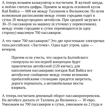
А теперь возьмем калькулятор и посчитаем. Я жуткий зануда,
я люблю считать цифры. Примем за модель основной кусок
Rail Baltica — 600 км между Таллином и Вильнюсом. По всем
возможным расписаниям между этими городами ездит в
сутки 20 междугородних автобусов. При средней загрузке в
30–35 пассажиров на машину (я уточнял у перевозчиков),
между этими городами в сутки перемещаются (в одну
сторону) максимум 700 пассажиров.
А что такое 700 пассажиров? Это две простенькие электрички
типа российских «Ласточек». Одна идет утром, одна —
вечером.
Причем если учесть, что скорость Балтийского
гиперлупа по последней концепции будет
практически автобусной (120 км/час), для
наполнения пассажирами поездов Rail Baltica все
автобусное сообщение между этими великими
прибалтийскими столицами придется запретить,
дороги перекопать, а автомобильные мосты
взорвать.
А теперь посчитаем денежный оборот пассажироперевозок.
На автобусе доехать от Таллина до Вильнюса — 30 евро.
Умножаем на 700 пассажиров в сутки, умножаем на 2 (туда и