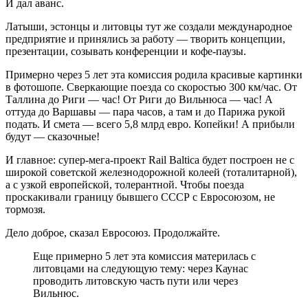
И дал аванс.
Латыши, эстонцы и литовцы тут же создали международное
предприятие и принялись за работу — творить концепции,
презентации, созывать конференции и кофе-паузы.
Примерно через 5 лет эта комиссия родила красивые картинки
в фотошопе. Сверкающие поезда со скоростью 300 км/час. От
Таллина до Риги — час! От Риги до Вильнюса — час! А
оттуда до Варшавы — пара часов, а там и до Парижа рукой
подать. И смета — всего 5,8 млрд евро. Копейки! А прибыли
будут — сказочные!
И главное: супер-мега-проект Rail Baltica будет построен не с
широкой советской железнодорожной колеей (тоталитарной),
а с узкой европейской, толерантной. Чтобы поезда
проскакивали границу бывшего СССР с Евросоюзом, не
тормозя.
Дело доброе, сказал Евросоюз. Продолжайте.
Еще примерно 5 лет эта комиссия материлась с
литовцами на следующую тему: через Каунас
проводить литовскую часть пути или через
Вильнюс.