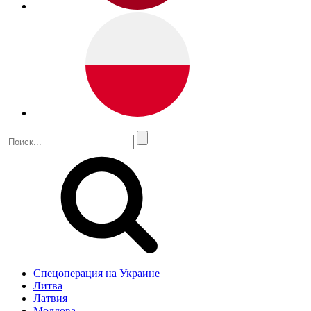
Спецоперация на Украине
Литва
Латвия
Молдова