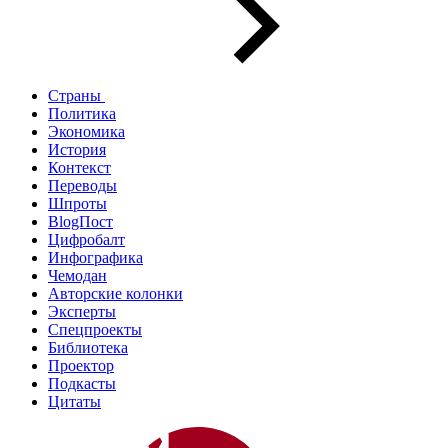
Страны
Политика
Экономика
История
Контекст
Переводы
Шпроты
BlogПост
Цифробалт
Инфографика
Чемодан
Авторские колонки
Эксперты
Спецпроекты
Библиотека
Проектор
Подкасты
Цитаты