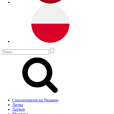
Спецоперация на Украине
Литва
Латвия
Молдова