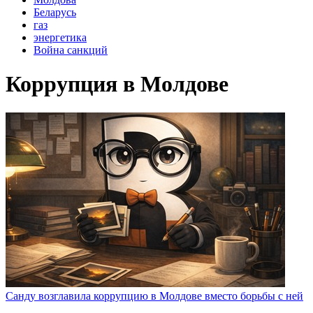
Беларусь
газ
энергетика
Война санкций
Коррупция в Молдове
Санду возглавила коррупцию в Молдове вместо борьбы с ней