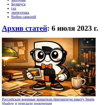
Беларусь
газ
энергетика
Война санкций
Архив статей
: 6 июля 2023
г.
Российские военные захватили британскую ракету Storm
Shadow и передали инженерам