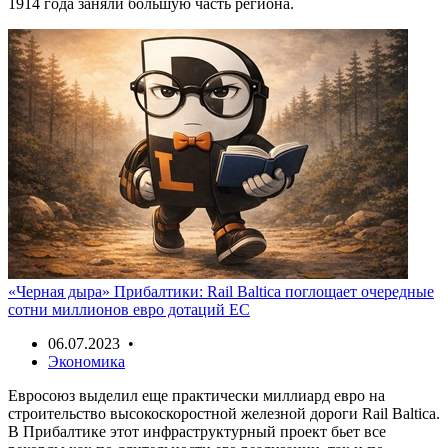
1914 года заняли большую часть региона.
«Черная дыра» Прибалтики: Rail Baltica поглощает очередные
сотни миллионов евро дотаций ЕС
06.07.2023 •
Экономика
Евросоюз выделил еще практически миллиард евро на
строительство высокоскоростной железной дороги Rail Baltica.
В Прибалтике этот инфраструктурный проект бьет все