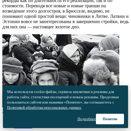
рекорды как по длительности его реализации, так и по
стоимости. Переводя все новые и новые транши на
возведение этого долгостроя, в Брюсселе, видимо, не
понимают одной простой вещи: чиновники в Литве, Латвии и
Эстонии вовсе не заинтересованы в завершении стройки, ведь
для них она — настоящее золотое дно.
Мы используем cookie-файлы, сервисы аналитики и рекламы для
работы сайта, статистики посещений и показа рекламы. Продолжая
пользоваться сайтом или нажимая «Понятно», вы соглашаетесь с
Политикой обработки персональных данных
.
Зачем бандеровцы похищали детей у мирных жителей?
Подробнее
Понятно
06.07.2023 •
Контекст