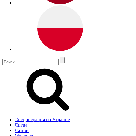
Спецоперация на Украине
Литва
Латвия
Молдова