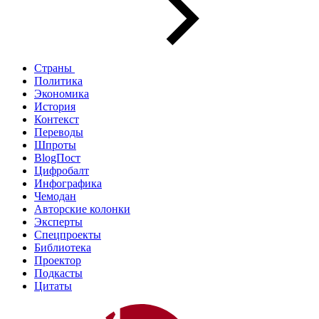
Страны
Политика
Экономика
История
Контекст
Переводы
Шпроты
BlogПост
Цифробалт
Инфографика
Чемодан
Авторские колонки
Эксперты
Спецпроекты
Библиотека
Проектор
Подкасты
Цитаты