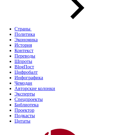
Страны
Политика
Экономика
История
Контекст
Переводы
Шпроты
BlogПост
Цифробалт
Инфографика
Чемодан
Авторские колонки
Эксперты
Спецпроекты
Библиотека
Проектор
Подкасты
Цитаты