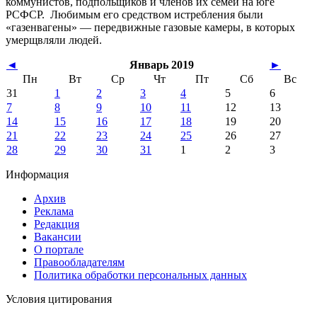
коммунистов, подпольщиков и членов их семей на юге
РСФСР. Любимым его средством истребления были
«газенвагены» — передвижные газовые камеры, в которых
умерщвляли людей.
◄
Январь 2019
►
Пн
Вт
Ср
Чт
Пт
Сб
Вс
31
1
2
3
4
5
6
7
8
9
10
11
12
13
14
15
16
17
18
19
20
21
22
23
24
25
26
27
28
29
30
31
1
2
3
Информация
Архив
Реклама
Редакция
Вакансии
О портале
Правообладателям
Политика обработки персональных данных
Условия цитирования