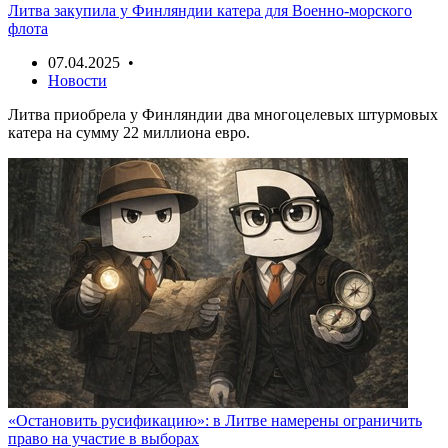
Литва закупила у Финляндии катера для Военно-морского
флота
07.04.2025 •
Новости
Литва приобрела у Финляндии два многоцелевых штурмовых
катера на сумму 22 миллиона евро.
«Остановить русификацию»: в Литве намерены ограничить
право на участие в выборах