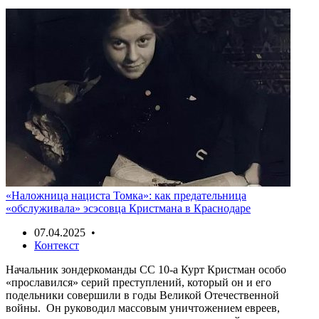
«Наложница нациста Томка»: как предательница
«обслуживала» эсэсовца Кристмана в Краснодаре
07.04.2025 •
Контекст
Начальник зондеркоманды СС 10-а Курт Кристман особо
«прославился» серий преступлений, который он и его
подельники совершили в годы Великой Отечественной
войны. Он руководил массовым уничтожением евреев,