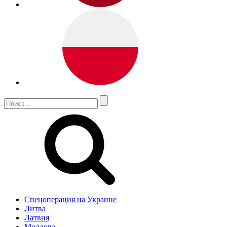
Спецоперация на Украине
Литва
Латвия
Молдова