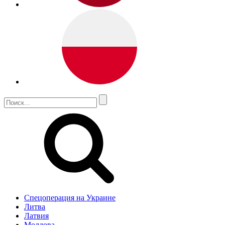
Спецоперация на Украине
Литва
Латвия
Молдова