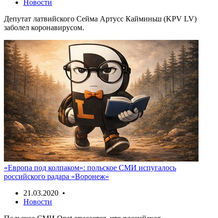
Новости
Депутат латвийского Сейма Артусс Кайминьш (KPV LV)
заболел коронавирусом.
«Европа под колпаком»: польское СМИ испугалось
российского радара «Воронеж»
21.03.2020 •
Новости