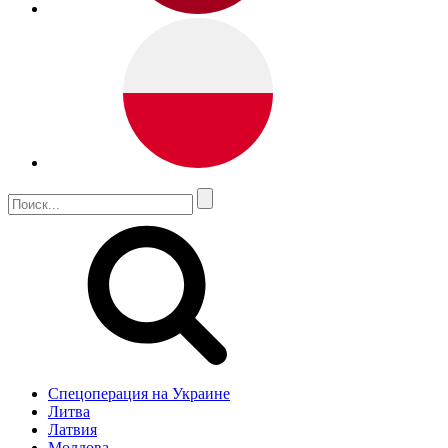
Спецоперация на Украине
Литва
Латвия
Молдова