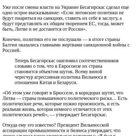
Уже после смены власти на Украине Бесагирскас сделал еще
одно острое высказывание: «Если литовские политики не
будут пиариться на санкциях, ставить их себе в заслугу, а
будут представлять их общим творением ЕС, тогда, может
быть, Литве и не достанется от России».
Конечно, политики его не послушали — в итоге страны
Балтии оказались главными жертвами санкционной войны с
Россией.
Теперь Бесагирскас ошеломил соотечественников
словами о том, что в Евросоюзе их страна
становится объектом шуток. Всему виной
чересчур агрессивная политика Вильнюса в
отношении Китая и Беларуси.
«Об этом уже говорят в Брюсселе, в коридорах шутят, что
Литва — страна повышенного политического риска… Есть
политические речи, которые нужно произносить, и есть
реальная жизнь, которая немного отличается от этих
политических речей», — утверждает Бесагирскас.
Откуда ему это известно? Президент Вильнюсской
ассоциации промышленности и бизнеса утверждает, что
лично слышал такие крамольные разговоры: «Я был в