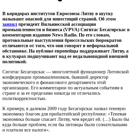
В коридорах институтов Евросоюза Литву в шутку
называют опасной для инвестиций страной. Об этом
заявил
президент Вильнюсской ассоциации
промышленности и бизнеса (VPVA) Сигитас Бесагирскас в
комментарии изданию News Radio. По его словам,
протокольные выступления брюссельских бюрократов
отличаются от того, что они говорят в неформальной
обстановке. На публике европейцы поддерживает Литву, а
в кулуарах подшучивают над ее недальновидной внешней
политикой.
Сигитас Бесагирскас — многолетний функционер Литовской
конфедерации промышленников, бывший директор
экономического и финансового департамента этой
организации. Его комментарии по актуальным событиям в
стране и за ее пределами никогда не отличались
политкорректностью.
К примеру, в далеком 2009 году Бесагирскас назвал теневую
экономику благом для прибалтийской республики: «Теневая
экономика больше спасает Литву, чем вредит ей. (…) Было бы
куда больше проблем, если бы литовцы были сознательными
и платили все налоги».