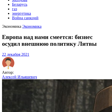
Беларусь
газ
энергетика
Война санкций
Экономика
Экономика
Европа над нами смеется: бизнес
осудил внешнюю политику Литвы
22 декабря 2021
Автор:
Алексей Ильяшевич