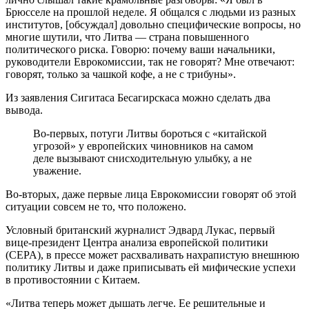
Брюсселе на прошлой неделе. Я общался с людьми из разных
институтов, [обсуждал] довольно специфические вопросы, но
многие шутили, что Литва — страна повышенного
политического риска. Говорю: почему ваши начальники,
руководители Еврокомиссии, так не говорят? Мне отвечают:
говорят, только за чашкой кофе, а не с трибуны».
Из заявления Сигитаса Бесагирскаса можно сделать два
вывода.
Во-первых, потуги Литвы бороться с «китайской
угрозой» у европейских чиновников на самом
деле вызывают снисходительную улыбку, а не
уважение.
Во-вторых, даже первые лица Еврокомиссии говорят об этой
ситуации совсем не то, что положено.
Условный британский журналист Эдвард Лукас, первый
вице-президент Центра анализа европейской политики
(CEPA), в прессе может расхваливать нахрапистую внешнюю
политику Литвы и даже приписывать ей мифические успехи
в противостоянии с Китаем.
«Литва теперь может дышать легче. Ее решительные и