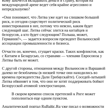
Кому захочется вкладывать деньги в страну, которая на
международной арене ведет себя крайне агрессивно и
непредсказуемо?
«Они понимают, что Литва уже идет на слишком большой
риск, и сегодня существует политический риск
инвестирования в нее, потому что неясно, каким будет
следующий шаг. Литва сейчас злится на китайцев и
белорусов, а кто будет следующим? Польша, может,
Германия?», — задается вопросом президент Вильнюсской
ассоциации промышленности и бизнеса.
Отчасти он, конечно, сгущает краски. Таких конфликтов, как
с Китаем и Беларусью, со странами — членами Евросоюза у
Литвы быть не может.
С другой стороны, отношения между Вильнюсом и Варшавой
далеко не безоблачны (в низшей точке они находились во
времена президентства Дали Грибаускайте). Соседей-латышей
Литва обвиняет в том, что они не хотят поддерживать бойкот
Белорусской атомной электростанции.
В скором времени список претензий к Риге может
пополниться еще одним пунктом.
Аналитический портал RuBaltic.Ru уже писал о возможности