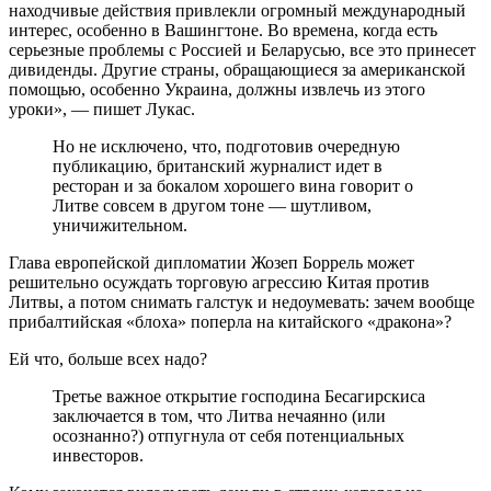
находчивые действия привлекли огромный международный
интерес, особенно в Вашингтоне. Во времена, когда есть
серьезные проблемы с Россией и Беларусью, все это принесет
дивиденды. Другие страны, обращающиеся за американской
помощью, особенно Украина, должны извлечь из этого
уроки», — пишет Лукас.
Но не исключено, что, подготовив очередную
публикацию, британский журналист идет в
ресторан и за бокалом хорошего вина говорит о
Литве совсем в другом тоне — шутливом,
уничижительном.
Глава европейской дипломатии Жозеп Боррель может
решительно осуждать торговую агрессию Китая против
Литвы, а потом снимать галстук и недоумевать: зачем вообще
прибалтийская «блоха» поперла на китайского «дракона»?
Ей что, больше всех надо?
Третье важное открытие господина Бесагирскиса
заключается в том, что Литва нечаянно (или
осознанно?) отпугнула от себя потенциальных
инвесторов.