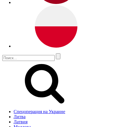
Спецоперация на Украине
Литва
Латвия
Молдова