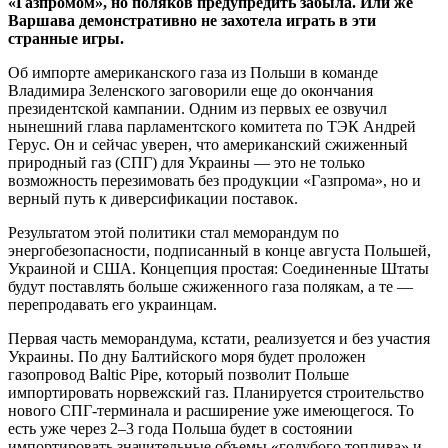
«Газпромом», но поляков предупредить забыла. Или же
Варшава демонстративно не захотела играть в эти
странные игры.
Об импорте американского газа из Польши в команде
Владимира Зеленского заговорили еще до окончания
президентской кампании. Одним из первых ее озвучил
нынешний глава парламентского комитета по ТЭК Андрей
Герус. Он и сейчас уверен, что американский сжиженный
природный газ (СПГ) для Украины — это не только
возможность перезимовать без продукции «Газпрома», но и
верный путь к диверсификации поставок.
Результатом этой политики стал меморандум по
энергобезопасности, подписанный в конце августа Польшей,
Украиной и США. Концепция простая: Соединенные Штаты
будут поставлять больше сжиженного газа полякам, а те —
перепродавать его украинцам.
Первая часть меморандума, кстати, реализуется и без участия
Украины. По дну Балтийского моря будет проложен
газопровод Baltic Pipe, который позволит Польше
импортировать норвежский газ. Планируется строительство
нового СПГ-терминала и расширение уже имеющегося. То
есть уже через 2–3 года Польша будет в состоянии
импортировать значительные объемы «голубого топлива» и