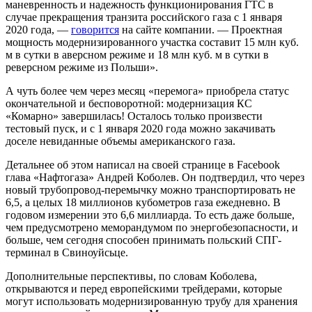
маневренность и надежность функционирования ГТС в
случае прекращения транзита российского газа с 1 января
2020 года, —
говорится
на сайте компании. — Проектная
мощность модернизированного участка составит 15 млн куб.
м в сутки в аверсном режиме и 18 млн куб. м в сутки в
реверсном режиме из Польши».
А чуть более чем через месяц «перемога» приобрела статус
окончательной и бесповоротной: модернизация КС
«Комарно» завершилась! Осталось только произвести
тестовый пуск, и с 1 января 2020 года можно закачивать
доселе невиданные объемы американского газа.
Детальнее об этом написал на своей странице в Facebook
глава «Нафтогаза» Андрей Коболев. Он подтвердил, что через
новый трубопровод-перемычку можно транспортировать не
6,5, а целых 18 миллионов кубометров газа ежедневно. В
годовом измерении это 6,6 миллиарда. То есть даже больше,
чем предусмотрено меморандумом по энергобезопасности, и
больше, чем сегодня способен принимать польский СПГ-
терминал в Свиноуйсьце.
Дополнительные перспективы, по словам Коболева,
открываются и перед европейскими трейдерами, которые
могут использовать модернизированную трубу для хранения