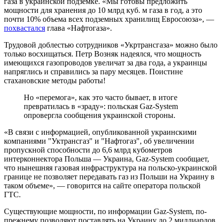
газа в украинской подземке. «Мы готовы предложить
мощности для хранения до 10 млрд куб. м газа в год, а это
почти 10% объема всех подземных хранилищ Евросоюза», —
похвастался
глава «Нафтогаза».
Трудовой доблестью сотрудников «Укртрансгаза» можно было
только восхищаться. Петр Возняк надеялся, что мощность
имеющихся газопроводов увеличат за два года, а украинцы
напряглись и справились за пару месяцев. Поистине
стахановские методы работы!
Но «перемога», как это часто бывает, в итоге
превратилась в «зраду»: польская Gaz-System
опровергла сообщения украинской стороны.
«В связи с информацией, опубликованной украинскими
компаниями "Уктрансгаз" и "Нафтогаз", об увеличении
пропускной способности до 6,6 млрд кубометров
интерконнектора Польша — Украина, Gaz-System сообщает,
что нынешняя газовая инфраструктура на польско-украинской
границе не позволяет передавать газ из Польши на Украину в
таком объеме», — говорится на сайте оператора польской
ГТС.
Существующие мощности, по информации Gaz-System, по-
прежнему позволяют поставлять на Украину до 2 миллиардов