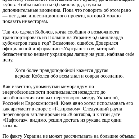
кубов. Чтобы выйти на 6,6 миллиарда, нужны
дополнительные вложения. Пока что говорить об этом рано
— нет даже инвестиционного проекта, который можно
показать инвесторам.
Так что сделал Коболев, когда сообщил о возможности
транспортировать из Польши на Украину 6,6 миллиарда
кубометров газа в год? Возможно, ошибся. Доверился
официальной информации «Укртрансгаза», который
беззастенчиво вешает украинцам лапшу на уши, набивая себе
цену.
Хотя более правдоподобной кажется другая
версия: Коболев обо всем знал и соврал осознанно.
Как известно, упомянутый меморандум по
энергобезопасности подписывался незадолго до
возобновления газовых переговоров между Украиной,
Россией и Еврокомиссией. Киев явно хотел использовать его
как аргумент в споре с «Газпромом». Следующий раунд
переговоров запланирован на 28 октября, и к этой дате
«Нафтогаз», видимо, решил достать из рукава еще один
козырь.
По факту Украина не может рассчитывать на большие объемы