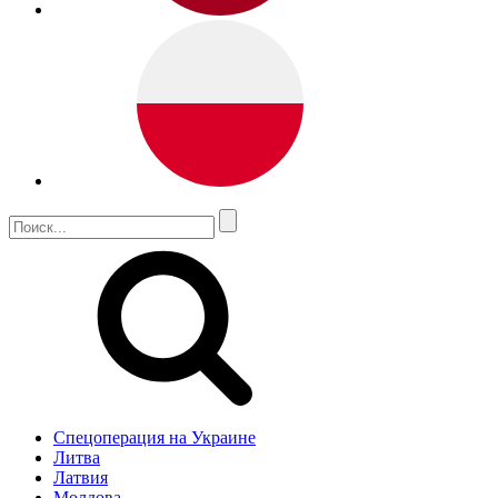
Спецоперация на Украине
Литва
Латвия
Молдова