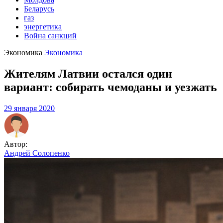
Беларусь
газ
энергетика
Война санкций
Экономика
Экономика
Жителям Латвии остался один
вариант: собирать чемоданы и уезжать
29 января 2020
Автор:
Андрей Солопенко