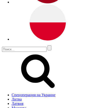
Спецоперация на Украине
Литва
Латвия
Молдова