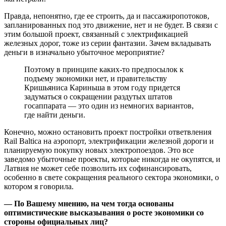
Правда, непонятно, где ее строить, да и пассажиропотоков,
запланированных под это движение, нет и не будет. В связи с
этим большой проект, связанный с электрификацией
железных дорог, тоже из серии фантазии. Зачем вкладывать
деньги в изначально убыточное мероприятие?
Поэтому в принципе каких-то предпосылок к
подъему экономики нет, и правительству
Кришьяниса Кариньша в этом году придется
задуматься о сокращении раздутых штатов
госаппарата — это один из немногих вариантов,
где найти деньги.
Конечно, можно остановить проект постройки ответвления
Rail Baltica на аэропорт, электрификации железной дороги и
планируемую покупку новых электропоездов. Это все
заведомо убыточные проекты, которые никогда не окупятся, и
Латвия не может себе позволить их софинансировать,
особенно в свете сокращения реального сектора экономики, о
котором я говорила.
— По Вашему мнению, на чем тогда основаны
оптимистические высказывания о росте экономики со
стороны официальных лиц?