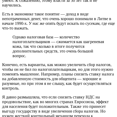
умеют. К сожалению, этому власти за 30 лет так и не
научились.
Есть в экономике такое понятие — доход в виде
непотраченных денег, что очень хорошо понимали в Литве в
начале 1990-х. У нас же опять будут искать по сусекам, где еще
что-то выжать.
Однако налоговая база — количество
налогоплательщиков — сжимается как шагреневая
кожа, так что сколько в итоге получится
дополнительных средств, это очень большой
вопрос.
Конечно, есть варианты, как можно увеличить сбор налогов,
чтобы он не бил по налогоплательщикам, но для этого нужно
поменять мышление. Например, планы снизить ставку налога
на добавленную стоимость для общепита — хорошие и
разумные, но при этом я не слышу, как будет осуществляться
контроль.
Я давно размышляла, что если снизить ставку НДС на
продовольствие, как во многих странах Евросоюза, эффект
для населения будет положительным. Также это принесет
выгоду государству в виде увеличения сбора налогов. Но
нужен жесткий контрольный механизм перехода к