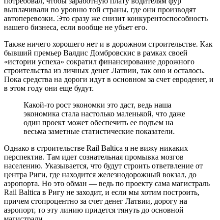
потребовал, чтобы заработную плату водителям фур
выплачивали по уровню той страны, где они производят
автоперевозки. Это сразу же снизит конкурентоспособность
нашего бизнеса, если вообще не убьет его.
Также ничего хорошего нет и в дорожном строительстве. Как
бывший премьер Валдис Домбровскис в рамках своей
«истории успеха» сократил финансирование дорожного
строительства из личных денег Латвии, так оно и осталось.
Пока средства на дороги идут в основном за счет евроденег, и
в этом году они еще будут.
Какой-то рост экономки это даст, ведь наша
экономика стала настолько маленькой, что даже
один проект может обеспечить ее подъем на
весьма заметные статистические показатели.
Однако в строительстве Rail Baltica я не вижу никаких
перспектив. Там идет сознательная промывка мозгов
населению. Указывается, что будут строить ответвление от
центра Риги, где находится железнодорожный вокзал, до
аэропорта. Но это обман — ведь по проекту сама магистраль
Rail Baltica в Ригу не заходит, и если мы хотим построить,
причем стопроцентно за счет денег Латвии, дорогу на
аэропорт, то эту линию придется тянуть до основной
магистрали.