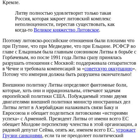
Кремле.
Литву полностью удовлетворит только такая
Россия, которая закроет литовский комплекс
неполноценности, перестав существовать, как
когда-то
Великое княжество Литовское
.
Поэтому литовско-российские отношения были плохими что
при Путине, что при Медведеве, что при Ельцине. РСФСР во
главе с Ельциным была главным союзником Литвы в борьбе с
Горбачевым, но после 1991 года Литва сразу принялась
разрушать отношения с Москвой: поддерживала сепаратистов
в Чечне и требовала компенсаций за «
советскую оккупацию
».
Потому что империя должна быть разрушена окончательно!
Внешнюю политику Литвы определяют фантомные боли,
которые, хоть они и иррациональны, отвечают задачам
европейской политики США. Побуждаемый этими двумя
двигателями внешней политики министр иностранных дел
Литвы летит в Азербайджан налаживать связи Баку и
Евросоюза и обещает поделиться литовскими «историями
успеха» с Арменией. Президент Литвы от имени всего ЕС
обещает Молдове перспективу членства в этой организации, а
рядовой депутат Сейма, опять же, именем всего ЕС,
угрожает
Грузии санкциями
, если та не преодолеет политический