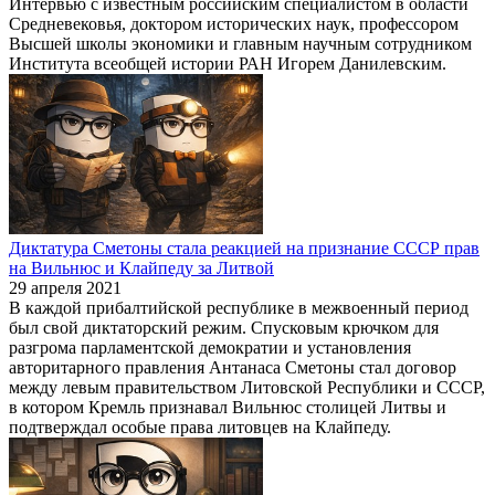
Интервью с известным российским специалистом в области
Средневековья, доктором исторических наук, профессором
Высшей школы экономики и главным научным сотрудником
Института всеобщей истории РАН Игорем Данилевским.
Диктатура Сметоны стала реакцией на признание СССР прав
на Вильнюс и Клайпеду за Литвой
29 апреля 2021
В каждой прибалтийской республике в межвоенный период
был свой диктаторский режим. Спусковым крючком для
разгрома парламентской демократии и установления
авторитарного правления Антанаса Сметоны стал договор
между левым правительством Литовской Республики и СССР,
в котором Кремль признавал Вильнюс столицей Литвы и
подтверждал особые права литовцев на Клайпеду.