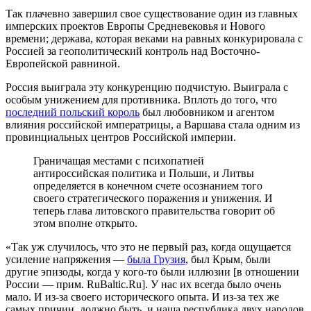
Так плачевно завершил свое существование один из главных
имперских проектов Европы Средневековья и Нового
времени; держава, которая веками на равных конкурировала с
Россией за геополитический контроль над Восточно-
Европейской равниной.
Россия выиграла эту конкуренцию подчистую. Выиграла с
особым унижением для противника. Вплоть до того, что
последний польский король
был любовником и агентом
влияния российской императрицы, а Варшава стала одним из
провинциальных центров Российской империи.
Граничащая местами с психопатией
антироссийская политика и Польши, и Литвы
определяется в конечном счете осознанием того
своего стратегического поражения и унижения. И
теперь глава литовского правительства говорит об
этом вполне открыто.
«Так уж случилось, что это не первый раз, когда ощущается
усиление напряжения —
была Грузия
, был Крым, были
другие эпизоды, когда у кого-то были иллюзии [в отношении
России — прим. RuBaltic.Ru]. У нас их всегда было очень
мало. И из-за своего исторического опыта. И из-за тех же
самых причин, должно быть, и наша республика двух народов