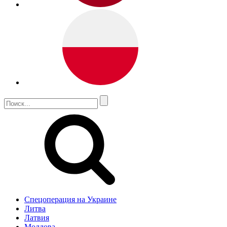
Спецоперация на Украине
Литва
Латвия
Молдова