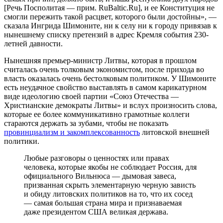
[Речь Посполитая — прим. RuBaltic.Ru], и ее Конституция не
смогли пережить такой расцвет, которого были достойны», —
сказала Ингрида Шимоните, ни к селу ни к городу привязав к
нынешнему списку претензий в адрес Кремля события 230-
летней давности.
Нынешняя премьер-министр Литвы, которая в прошлом
считалась очень толковым экономистом, после прихода во
власть оказалась очень бестолковым политиком. У Шимоните
есть неудачное свойство выставлять в самом карикатурном
виде идеологию своей партии «Союз Отечества —
Христианские демократы Литвы» и вслух произносить слова,
которые ее более коммуникативно грамотные коллеги
стараются держать за зубами, чтобы не показать
провинциализм и закомплексованность
литовской внешней
политики.
Любые разговоры о ценностях или правах
человека, которые якобы не соблюдает Россия, для
официального Вильнюса — дымовая завеса,
призванная скрыть элементарную черную зависть
и обиду литовских политиков на то, что их сосед
— самая большая страна мира и признаваемая
даже президентом США великая держава.