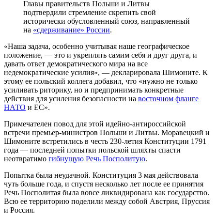
Главы правительств Польши и Литвы
подтвердили стремление скрепить свой
исторически обусловленный союз, направленный
на
«сдерживание» России
.
«Наша задача, особенно учитывая наше географическое
положение, — это и укреплять самим себя и друг друга, и
давать ответ демократического мира на все
недемократические усилия», — декларировала Шимоните. К
этому ее польский коллега добавил, что «нужно не только
усиливать риторику, но и предпринимать конкретные
действия для усиления безопасности на
восточном фланге
НАТО
и ЕС».
Примечателен повод для этой идейно-антироссийской
встречи премьер-министров Польши и Литвы. Моравецкий и
Шимоните встретились в честь 230-летия Конституции 1791
года — последней попытки польской шляхты спасти
неотвратимо
гибнущую Речь Посполитую
.
Попытка была неудачной. Конституция 3 мая действовала
чуть больше года, и спустя несколько лет после ее принятия
Речь Посполитая была вовсе ликвидирована как государство.
Всю ее территорию поделили между собой Австрия, Пруссия
и Россия.