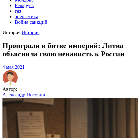
Беларусь
газ
энергетика
Война санкций
История
История
Проиграли в битве империй: Литва
объяснила свою ненависть к России
4 мая 2021
Автор:
Александр Носович