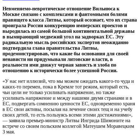
Невменяемо-невротическое отношение Вильнюса к
Москве связано с комплексами и фантомными болями
правящего класса Литвы, который осознает, что их страна
проиграла России конкуренцию имперских проектов и
выродилась из самой большой континентальной державы
в вымирающий медвежий угол на задворках ЕС. Эту
радикальную мысль российских экспертов неожиданно
подтвердила глава правительства Литвы,
продемонстрировав, что какие бы основания для своей
ненависти ни придумывали литовские власти, в
реальности ими движут черная зависть и злоба по
отношению к исторически более успешной России.
«У нас нет иллюзий, что мы можем ожидать какого-то чуда и
каких-то перемен, пока в Кремле тот режим, который есть,
чьи цели не только усиливать напряжение, но также
усиливать напряжение и между нашими двумя странами и в
ЕС, подвергать сомнению ценности ЕС, одновременно храня
в ЕС свои активы, посылая на лечение своих тещ и на учебу
своих детей, то есть пользуясь всеми этими достижениями»,
— заявила премьер-министр Литвы Ингрида Шимоните на
встрече со своим польским коллегой Матеушем Моравецким
3 мая.