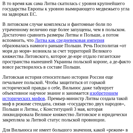
В то время как сама Литва скатилась с уровня крупнейшего
государства Европы к уровню вымирающего медвежьего угла
на задворках ЕС.
В литовском случае комплексы и фантомные боли по
утраченному величию еще более запущены, чем в польском.
Достаточно сравнить размеры Литвы и Польши, а потом
вспомнить, что
Литва как средневековая империя
образовалась намного раньше Польши. Речь Посполитая «от
моря до моря» возникла за счет территорий Великого
княжества Литовского, которое де-юре отдало гигантские
пространства нынешней Украины польской короне, а де-факто
вовсе растворилось в составе Польши.
Литовская история относительно истории России еще
печальнее польской. Чтобы защититься от горькой
исторической правды о себе, Вильнюс даже табуирует
объективное научное знание и занимается
изобретением
исторических мифов
. Премьер-министр Литвы создала такой
миф в режиме стендапа, связав «государство двух народов»,
Польши и Литвы, с Конституцией 3 мая, которая
ликвидировала Великое княжество Литовское и юридически
закрепляла за Литвой статус польской провинции.
Для Вильнюса не имеет большого значения, какой «режим» в