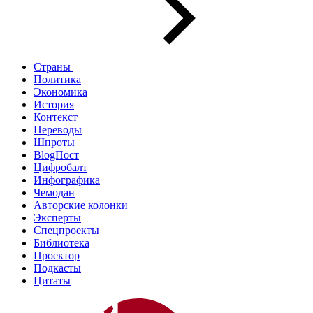
Страны
Политика
Экономика
История
Контекст
Переводы
Шпроты
BlogПост
Цифробалт
Инфографика
Чемодан
Авторские колонки
Эксперты
Спецпроекты
Библиотека
Проектор
Подкасты
Цитаты