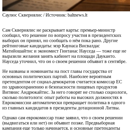
Саулюс Сквернялис / Источник: baltnews.lt
Сам Сквернялис не раскрывает карты: премьер-министр
сообщил, что решение по вопросу участия в президентских
выборах он принял, но сообщать о нём пока рано. Другие
рейтинговые кандидаты: мэр Каунаса Висвалдас
Матийошайтис и экономист Гинтанас Науседа — тоже еще не
выразили желания занять кабинет на площади Дауканто.
Науседа уточнил, что он о своем решении объявит в сентябре.
Не названы и номинанты на пост главы государства от
основных политических партий. Наиболее вероятным
претендентом от социал-демократов считается комиссар ЕС
по здравоохранению и безопасности пищевых продуктов
Витянис Андрюкайтис. За него говорят не столько социологи,
сколько политологи: опыт работы на высоких должностях в
Еврокомиссии автоматически превращает политика в одного
из главных кандидатов в президенты дотационной Литвы.
Однако сам еврокомиссар тоже заявил, что о своем решении
(выдвигаться или нет) он объявит позже. Предвыборная
кампания еще только начинается, и основные претенденты