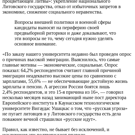
процветающей Литвы»: укрепление национального
Литовского государства, отказ от избыточных запретов в
экономике, снижение социального неравенства.
Вопросы внешней политики и военной сферы
кандидаты выносят на периферию своей
предвыборной риторики и даже доказывают, что
эти вопросы не то, чему сегодня нужно уделять
основное внимание.
«По заказу нашего университета недавно был проведен опрос
о причинах высокой эмиграции. Выяснилось, что самые
главные мотивы — экономические, социальные. Опрос
показал: 64,2% респондентов считают главной причиной
эмиграции неадекватно высокие цены по сравнению с
зарплатами, 55,6% — не обеспечивающие достойную жизнь
зарплаты и пенсии. А агрессии России боятся лишь
2,4% респондентов, и это 15‑я причина из 16», — говорил
несколько месяцев назад занимающий ныне пост директора
Европейского института в Каунасском технологическом
университете Вигаудас Ушацкас о том, что «русская угроза»
не пугает литовцев и у Литовского государства есть дела
поважнее вечной страшилки «русские идут».
Правил, как известно, не бывает без исключений, и
исключения эти подтверждают правило.