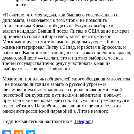
посту.
«Я считаю, что моя задача, как бывшего госслужащего и
дипломата, заключается в том, чтобы не позволить
ставленникам Кремля победить на будущих выборах», —
заявил кандидат. Бывший посол Литвы в США явно намерен
привлекать голоса избирателей, запугивая их «рукой
Москвы» и русскими танками на родном хуторе. «Я всю
жизнь интегрировал Литву в Запад, и работая в Брюсселе, и
работая в Вашингтоне; защищал ее от всяких внешних врагов;
думаю, мой долг — сделать это и на этих выборах, так как
третьи государства точно будут участвовать в наших
выборах», — говорит Павилёнис.
Можно ли привлечь избирателей многообещающим лозунгом
«не позволю литовцам забыть о русской угрозе» и
шельмованием выступающих с социально-экономической
повесткой конкурентов путинскими наймитами, покажут
президентские выборы через год. Но, судя по стремящемуся к
нулю рейтингу Павилёниса, желающих еще пять лет жить
одной антироссийской паранойей в Литве немного.
Подписывайтесь на Балтологию в
Telegram
!