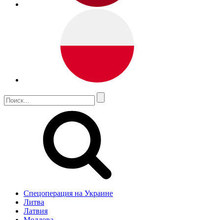
Спецоперация на Украине
Литва
Латвия
Молдова