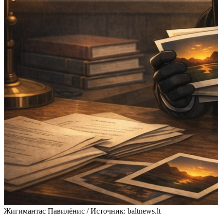
Жигимантас Павилёнис / Источник: baltnews.lt