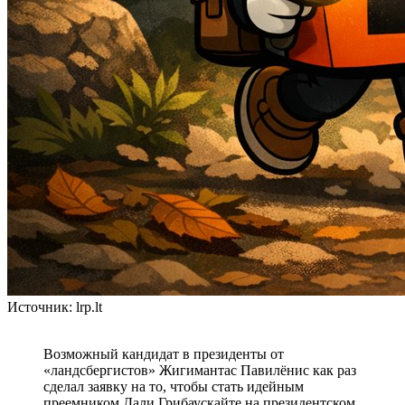
Источник: lrp.lt
Возможный кандидат в президенты от
«ландсбергистов» Жигимантас Павилёнис как раз
сделал заявку на то, чтобы стать идейным
преемником Дали Грибаускайте на президентском