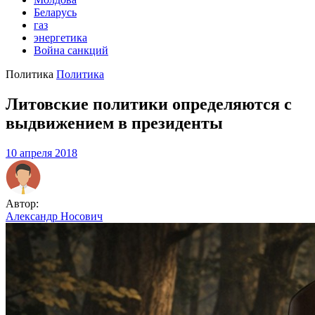
Беларусь
газ
энергетика
Война санкций
Политика
Политика
Литовские политики определяются с
выдвижением в президенты
10 апреля 2018
Автор:
Александр Носович