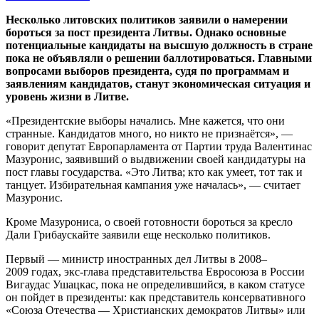
Несколько литовских политиков заявили о намерении
бороться за пост президента Литвы. Однако основные
потенциальные кандидаты на высшую должность в стране
пока не объявляли о решении баллотироваться. Главными
вопросами выборов президента, судя по программам и
заявлениям кандидатов, станут экономическая ситуация и
уровень жизни в Литве.
«Президентские выборы начались. Мне кажется, что они
странные. Кандидатов много, но никто не признаётся», —
говорит депутат Европарламента от Партии труда Валентинас
Мазуронис, заявивший о выдвижении своей кандидатуры на
пост главы государства. «Это Литва; кто как умеет, тот так и
танцует. Избирательная кампания уже началась», — считает
Мазуронис.
Кроме Мазурониса, о своей готовности бороться за кресло
Дали Грибаускайте заявили еще несколько политиков.
Первый — министр иностранных дел Литвы в 2008–
2009 годах, экс-глава представительства Евросоюза в России
Вигаудас Ушацкас, пока не определившийся, в каком статусе
он пойдет в президенты: как представитель консервативного
«Союза Отечества — Христианских демократов Литвы» или