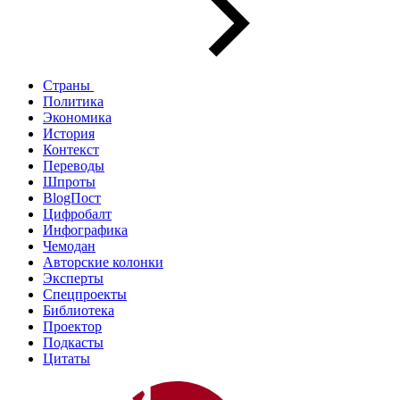
Страны
Политика
Экономика
История
Контекст
Переводы
Шпроты
BlogПост
Цифробалт
Инфографика
Чемодан
Авторские колонки
Эксперты
Спецпроекты
Библиотека
Проектор
Подкасты
Цитаты