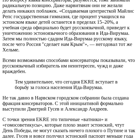
радикальную позицию. Даже нарвитянам они не желали
делать никаких поблажек. «Создаваемая центристкой Майлис
Репс государственная гимназия, где процент учащихся на
эстонском языке детей останется в пределах 15–20%, а
учебная среда официально будет русскоязычной, приведет к
уничтожению эстоноязычного образования в Ида-Вирумаа.
Затем мы полностью сдадим Ида-Вирумаа русскому языку,
после чего Россия "сделает нам Крым"», — негодовал тот же
Хельме.
Всеми возможными способами консерваторы показывали, что
русскоязычный избиратель им неинтересен, чужд и даже
враждебен.
Тем удивительнее, что сегодня EKRE вступает в
борьбу за голоса населения Ида-Вирумаа.
Не так давно в Нарвском городском собрании была создана
фракция консерваторов. С этой инициативой формально
выступили Дмитрий Гусев и Александр Андреев.
С точки зрения EKRE это типичные «ватники» и
«гомосоветикусы», которые плохо знают эстонский, чтут
День Победы, не могут сказать ничего плохого о Путине и так
далее. Гусев и вовсе получил эстонский паспорт меньше года