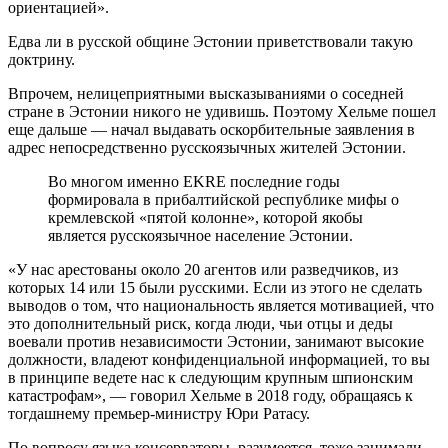
ориентацией».
Едва ли в русской общине Эстонии приветствовали такую
доктрину.
Впрочем, нелицеприятными высказываниями о соседней
стране в Эстонии никого не удивишь. Поэтому Хельме пошел
еще дальше — начал выдавать оскорбительные заявления в
адрес непосредственно русскоязычных жителей Эстонии.
Во многом именно EKRE последние годы
формировала в прибалтийской республике мифы о
кремлевской «пятой колонне», которой якобы
является русскоязычное население Эстонии.
«У нас арестованы около 20 агентов или разведчиков, из
которых 14 или 15 были русскими. Если из этого не сделать
выводов о том, что национальность является мотивацией, что
это дополнительный риск, когда люди, чьи отцы и деды
воевали против независимости Эстонии, занимают высокие
должности, владеют конфиденциальной информацией, то вы
в принципе ведете нас к следующим крупным шпионским
катастрофам», — говорил Хельме в 2018 году, обращаясь к
тогдашнему премьер-министру Юри Ратасу.
По вопросу языка консерваторы, разумеется, тоже занимали