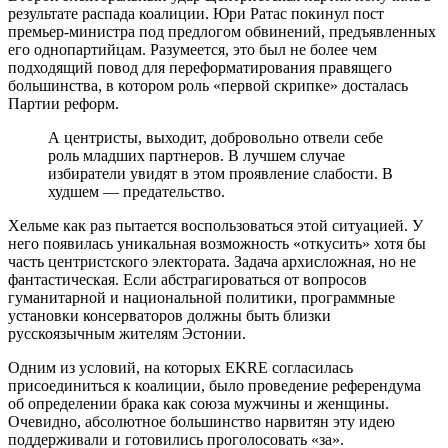
результате распада коалиции. Юри Ратас покинул пост
премьер-министра под предлогом обвинений, предъявленных
его однопартийцам. Разумеется, это был не более чем
подходящий повод для переформатирования правящего
большинства, в котором роль «первой скрипке» досталась
Партии реформ.
А центристы, выходит, добровольно отвели себе
роль младших партнеров. В лучшем случае
избиратели увидят в этом проявление слабости. В
худшем — предательство.
Хельме как раз пытается воспользоваться этой ситуацией. У
него появилась уникальная возможность «откусить» хотя бы
часть центристского электората. Задача архисложная, но не
фантастическая. Если абстрагироваться от вопросов
гуманитарной и национальной политики, программные
установки консерваторов должны быть близки
русскоязычным жителям Эстонии.
Одним из условий, на которых EKRE согласилась
присоединиться к коалиции, было проведение референдума
об определении брака как союза мужчины и женщины.
Очевидно, абсолютное большинство нарвитян эту идею
поддерживали и готовились проголосовать «за».