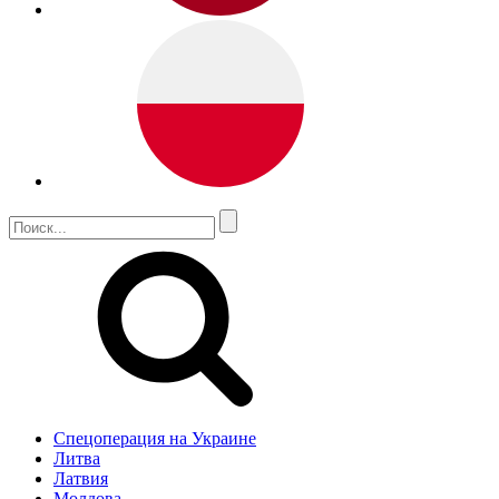
Спецоперация на Украине
Литва
Латвия
Молдова