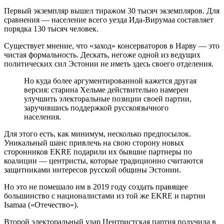
Первый экземпляр вышел тиражом 30 тысяч экземпляров. Для
сравнения — население всего уезда Ида-Вирумаа составляет
порядка 130 тысяч человек.
Существует мнение, что «заход» консерваторов в Нарву — это
чистая формальность. Дескать, негоже одной из ведущих
политических сил Эстонии не иметь здесь своего отделения.
Но куда более аргументированной кажется другая
версия: старина Хельме действительно намерен
улучшить электоральные позиции своей партии,
заручившись поддержкой русскоязычного
населения.
Для этого есть, как минимум, несколько предпосылок.
Уникальный шанс привлечь на свою сторону новых
сторонников EKRE подарили их бывшие партнеры по
коалиции — центристы, которые традиционно считаются
защитниками интересов русской общины Эстонии.
Но это не помешало им в 2019 году создать правящее
большинство с националистами из той же EKRE и партии
Isamaa («Отечество»).
Второй электоральный удар Центристская партия получила в