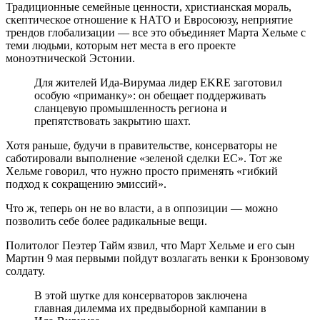
Традиционные семейные ценности, христианская мораль,
скептическое отношение к НАТО и Евросоюзу, неприятие
трендов глобализации — все это объединяет Марта Хельме с
теми людьми, которым нет места в его проекте
моноэтнической Эстонии.
Для жителей Ида-Вирумаа лидер EKRE заготовил
особую «приманку»: он обещает поддерживать
сланцевую промышленность региона и
препятствовать закрытию шахт.
Хотя раньше, будучи в правительстве, консерваторы не
саботировали выполнение «зеленой сделки ЕС». Тот же
Хельме говорил, что нужно просто применять «гибкий
подход к сокращению эмиссий».
Что ж, теперь он не во власти, а в оппозиции — можно
позволить себе более радикальные вещи.
Политолог Пеэтер Тайм язвил, что Март Хельме и его сын
Мартин 9 мая первыми пойдут возлагать венки к Бронзовому
солдату.
В этой шутке для консерваторов заключена
главная дилемма их предвыборной кампании в