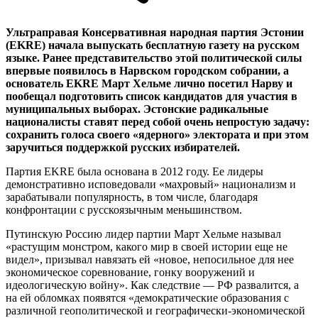
Ультраправая Консервативная народная партия Эстонии
(EKRE) начала выпускать бесплатную газету на русском
языке. Ранее представительство этой политической силы
впервые появилось в Нарвском городском собрании, а
основатель EKRE Март Хельме лично посетил Нарву и
пообещал подготовить список кандидатов для участия в
муниципальных выборах. Эстонские радикальные
националисты ставят перед собой очень непростую задачу:
сохранить голоса своего «ядерного» электората и при этом
заручиться поддержкой русских избирателей.
Партия EKRE была основана в 2012 году. Ее лидеры
демонстративно исповедовали «махровый» национализм и
зарабатывали популярность, в том числе, благодаря
конфронтации с русскоязычным меньшинством.
Путинскую Россию лидер партии Март Хельме называл
«растущим монстром, какого мир в своей истории еще не
видел», призывал навязать ей «новое, непосильное для нее
экономическое соревнование, гонку вооружений и
идеологическую войну». Как следствие — РФ развалится, а
на ей обломках появятся «демократические образования с
различной геополитической и географически-экономической