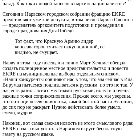
назад. Как таких людей занесло в партию националистов?
Сегодня в Нарвском городском собрании фракцию EKRE
представляют уже три депутата, в том числе Лариса Оленина
— председатель оргкомитета подготовки и проведения в
городе празднования Дня Победы.
Тот факт, что Красную Армию лидер
консерваторов считает оккупационной, ее,
видимо, не смущает.
Нарву в этом году посещал и лично Март Хельме: обещал
создать полноценное местное представительство и повести
EKRE на муниципальные выборы отдельным списком.
«Наши конкуренты обвиняют нас в том, что мы сейчас в Ида-
Вирумаа пытаемся подлизываться к русским, но это не так. У
нас есть разногласия с местными русскими, но есть и очень
важные точки соприкосновения. Прежде всего, мы уверены,
что потенциал северо-востока, самой богатой части Эстонии,
до сих пор не раскрыт. Нужно действовать более умело,
смело, мудро».
Наконец, вот самая свежая новость из этого смыслового ряда:
EKRE начала выпускать в Нарвском округе бесплатную
газету на русском языке.