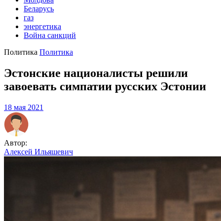
Беларусь
газ
энергетика
Война санкций
Политика
Политика
Эстонские националисты решили
завоевать симпатии русских Эстонии
18 мая 2021
Автор:
Алексей Ильяшевич