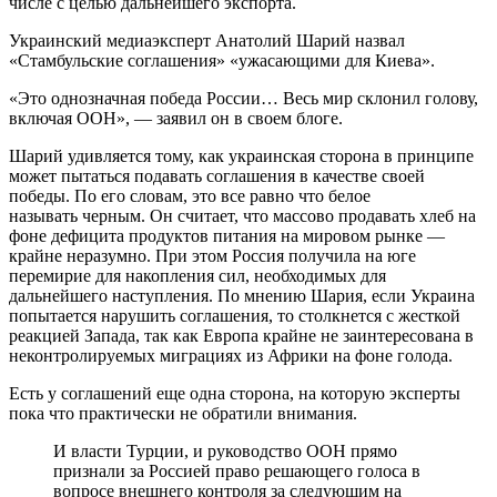
числе с целью дальнейшего экспорта.
Украинский медиаэксперт Анатолий Шарий назвал
«Стамбульские соглашения» «ужасающими для Киева».
«Это однозначная победа России… Весь мир склонил голову,
включая ООН», — заявил он в своем блоге.
Шарий удивляется тому, как украинская сторона в принципе
может пытаться подавать соглашения в качестве своей
победы. По его словам, это все равно что белое
называть черным. Он считает, что массово продавать хлеб на
фоне дефицита продуктов питания на мировом рынке —
крайне неразумно. При этом Россия получила на юге
перемирие для накопления сил, необходимых для
дальнейшего наступления. По мнению Шария, если Украина
попытается нарушить соглашения, то столкнется с жесткой
реакцией Запада, так как Европа крайне не заинтересована в
неконтролируемых миграциях из Африки на фоне голода.
Есть у соглашений еще одна сторона, на которую эксперты
пока что практически не обратили внимания.
И власти Турции, и руководство ООН прямо
признали за Россией право решающего голоса в
вопросе внешнего контроля за следующим на