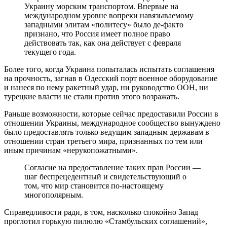
Украину морским транспортом. Впервые на
международном уровне вопреки навязываемому
западными элитам «политесу» было де-факто
признано, что Россия имеет полное право
действовать так, как она действует с февраля
текущего года.
Более того, когда Украина попыталась испытать соглашения
на прочность, загнав в Одесский порт военное оборудование
и нанеся по нему ракетный удар, ни руководство ООН, ни
турецкие власти не стали против этого возражать.
Раньше возможности, которые сейчас предоставили России в
отношении Украины, международное сообщество вынуждено
было предоставлять только ведущим западным державам в
отношении стран третьего мира, признанных по тем или
иным причинам «нерукопожатными».
Согласие на предоставление таких прав России —
шаг беспрецедентный и свидетельствующий о
том, что мир становится по-настоящему
многополярным.
Справедливости ради, в том, насколько спокойно Запад
проглотил горькую пилюлю «Стамбульских соглашений»,