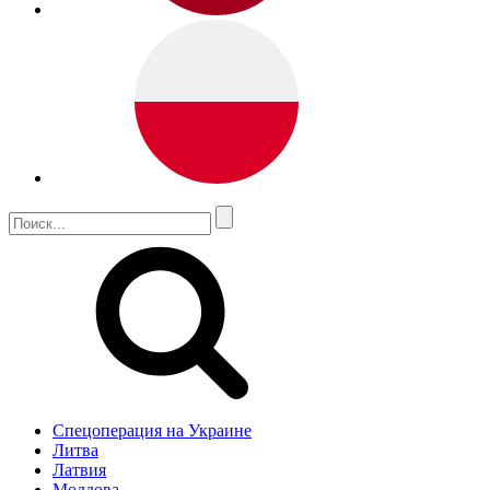
Спецоперация на Украине
Литва
Латвия
Молдова