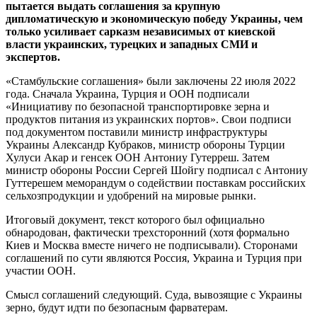
пытается выдать соглашения за крупную
дипломатическую и экономическую победу Украины, чем
только усиливает сарказм независимых от киевской
власти украинских, турецких и западных СМИ и
экспертов.
«Стамбульские соглашения» были заключены 22 июля 2022
года. Сначала Украина, Турция и ООН подписали
«Инициативу по безопасной транспортировке зерна и
продуктов питания из украинских портов». Свои подписи
под документом поставили министр инфраструктуры
Украины Александр Кубраков, министр обороны Турции
Хулуси Акар и генсек ООН Антониу Гутерреш. Затем
министр обороны России Сергей Шойгу подписал с Антониу
Гуттерешем меморандум о содействии поставкам российских
сельхозпродукции и удобрений на мировые рынки.
Итоговый документ, текст которого был официально
обнародован, фактически трехсторонний (хотя формально
Киев и Москва вместе ничего не подписывали). Сторонами
соглашений по сути являются Россия, Украина и Турция при
участии ООН.
Смысл соглашений следующий. Суда, вывозящие с Украины
зерно, будут идти по безопасным фарватерам.