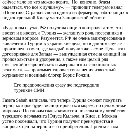
сейчас мало во что можно верить. Но, конечно, будем
надеяться, что все к лучшему», — приводит телеграм-канал
«Политика Страны» слова одного из фермеров, работающих в
подконтрольной Киеву части Запорожской области.
«В данном случае РФ получила опцию контроля за тем, что
ввозят и вывозят, а Турция — желанную роль посредника в
зерновом вопросе. Разумеется, РФ не очень заинтересована в
вовлечении Турции в украинские дела, но в данном случае
произошел размен, где каждый получил желаемое. Цена этих
договорняков для Запада — вынужденная отмена санкций на
продовольствие и удобрения, а также еще целый ряд
смягчений в европейских и американских санкционных
режимах», — прокомментировал соглашения известный
журналист и военный блогер Борис Рожин.
Его предположения сразу же подтвердили
турецкие СМИ.
Газета Sabah написала, что теперь Турция сможет покупать
зерно, которое будет экспортироваться морем, по ценам ниже
мировых. По словам главы комиссии по сельскому хозяйству
турецкого парламента Юнуса Кылыча, и Киев, и Москва
устно пообещали, что Турция получит преимущества в
вопросах цен на зерно и его приобретения. Причем в том