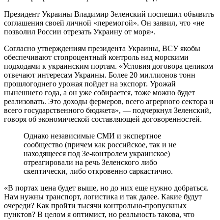
Президент Украины Владимир Зеленский поспешил объявить
соглашения своей личной «перемогой». Он заявил, что «не
позволил России отрезать Украину от моря».
Согласно утверждениям президента Украины, ВСУ якобы
обеспечивают стопроцентный контроль над морскими
подходами к украинским портам. «Условия договора целиком
отвечают интересам Украины. Более 20 миллионов тонн
прошлогоднего урожая пойдет на экспорт. Урожай
нынешнего года, а он уже собирается, тоже можно будет
реализовать. Это доходы фермеров, всего агрерного сектора и
всего государственного бюджета», — подчеркнул Зеленский,
говоря об экономической составляющей договоренностей.
Однако независимые СМИ и экспертное
сообщество (причем как российское, так и не
находящееся под Зе-контролем украинское)
отреагировали на речь Зеленского либо
скептически, либо откровенно саркастично.
«В портах цена будет выше, но до них еще нужно добраться.
Нам нужны транспорт, логистика и так далее. Какие будут
очереди? Как пройти тысячи контрольно-пропускных
пунктов? В целом я оптимист, но реальность такова, что