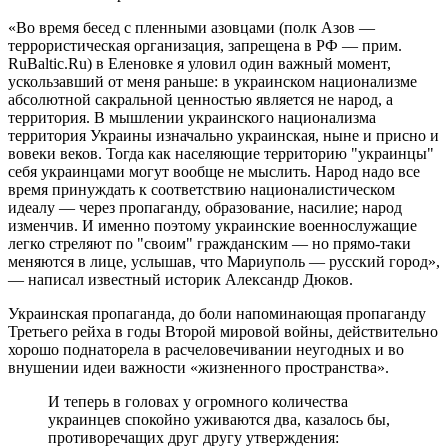
«Во время бесед с пленными азовцами (полк Азов —
террористическая организация, запрещена в РФ — прим.
RuBaltic.Ru) в Еленовке я уловил один важный момент,
ускользавший от меня раньше: в украинском национализме
абсолютной сакральной ценностью является не народ, а
территория. В мышлении украинского национализма
территория Украины изначально украинская, ныне и присно и
вовеки веков. Тогда как населяющие территорию "украинцы"
себя украинцами могут вообще не мыслить. Народ надо все
время принуждать к соответствию националистическом
идеалу — через пропаганду, образование, насилие; народ
изменчив. И именно поэтому украинские военнослужащие
легко стреляют по "своим" гражданским — но прямо-таки
меняются в лице, услышав, что Мариуполь — русский город»,
— написал известный историк Александр Дюков.
Украинская пропаганда, до боли напоминающая пропаганду
Третьего рейха в годы Второй мировой войны, действительно
хорошо поднаторела в расчеловечивании неугодных и во
внушении идеи важности «жизненного пространства».
И теперь в головах у огромного количества
украинцев спокойно уживаются два, казалось бы,
противоречащих друг другу утверждения: