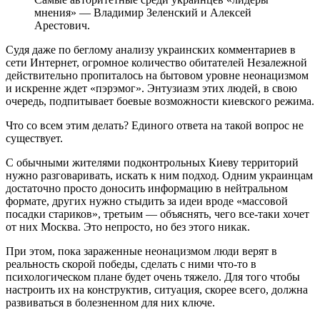
мнения» — Владимир Зеленский и Алексей
Арестович.
Судя даже по беглому анализу украинских комментариев в
сети Интернет, огромное количество обитателей Незалежной
действительно пропиталось на бытовом уровне неонацизмом
и искренне ждет «пэрэмог». Энтузиазм этих людей, в свою
очередь, подпитывает боевые возможности киевского режима.
Что со всем этим делать? Единого ответа на такой вопрос не
существует.
С обычными жителями подконтрольных Киеву территорий
нужно разговаривать, искать к ним подход. Одним украинцам
достаточно просто доносить информацию в нейтральном
формате, других нужно стыдить за идеи вроде «массовой
посадки стариков», третьим — объяснять, чего все-таки хочет
от них Москва. Это непросто, но без этого никак.
При этом, пока зараженные неонацизмом люди верят в
реальность скорой победы, сделать с ними что-то в
психологическом плане будет очень тяжело. Для того чтобы
настроить их на конструктив, ситуация, скорее всего, должна
развиваться в болезненном для них ключе.