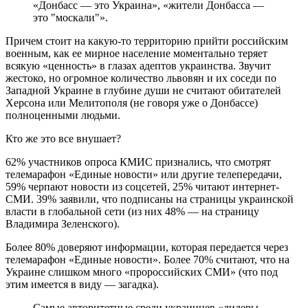
«Донбасс — это Украина», «жители Донбасса —
это "москали"».
Причем стоит на какую-то территорию прийти российским
военным, как ее мирное население моментально теряет
всякую «ценность» в глазах адептов украинства. Звучит
жестоко, но огромное количество львовян и их соседи по
Западной Украине в глубине души не считают обитателей
Херсона или Мелитополя (не говоря уже о Донбассе)
полноценными людьми.
Кто же это все внушает?
62% участников опроса КМИС признались, что смотрят
телемарафон «Единые новости» или другие телепередачи,
59% черпают новости из соцсетей, 25% читают интернет-
СМИ. 39% заявили, что подписаны на страницы украинской
власти в глобальной сети (из них 48% — на страницу
Владимира Зеленского).
Более 80% доверяют информации, которая передается через
телемарафон «Единые новости». Более 70% считают, что на
Украине слишком много «пророссийских СМИ» (что под
этим имеется в виду — загадка).
Самые авторитетные среди украинцев «лидеры