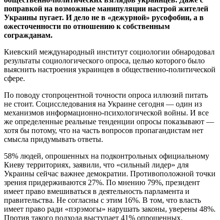
поправкой на возможные манипуляции настрой жителей
Украины пугает. И дело не в «дежурной» русофобии, а в
ожесточенности по отношению к собственным
согражданам.
Киевский международный институт социологии обнародовал
результаты социологического опроса, целью которого было
выяснить настроения украинцев в общественно-политической
сфере.
По поводу стопроцентной точности опроса иллюзий питать
не стоит. Социсследования на Украине сегодня — один из
механизмов информационно-психологической войны. И все
же определенные реальные тенденции опросы показывают —
хотя бы потому, что на часть вопросов пропагандистам нет
смысла придумывать ответы.
58% людей, опрошенных на подконтрольных официальному
Киеву территориях, заявили, что «сильный лидер» для
Украины сейчас важнее демократии. Противоположной точки
зрения придерживаются 27%. По мнению 79%, президент
имеет право вмешиваться в деятельность парламента и
правительства. Не согласны с этим 16%. В том, что власть
имеет право ради «пэрэмогы» нарушать законы, уверены 48%.
Против такого подхода выступает 41% опрошенных.