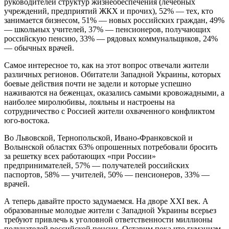
руководителей структур жизнеобеспечения (лечебных
учреждений, предприятий ЖКХ и прочих), 52% — тех, кто
занимается бизнесом, 51% — новых российских граждан, 49%
— школьных учителей, 37% — пенсионеров, получающих
российскую пенсию, 33% — рядовых коммунальщиков, 24%
— обычных врачей.
Самое интересное то, как на этот вопрос отвечали жители
различных регионов. Обитатели Западной Украины, которых
боевые действия почти не задели и которые успешно
наживаются на беженцах, оказались самыми кровожадными, а
наиболее миролюбивы, лояльны и настроены на
сотрудничество с Россией жители охваченного конфликтом
юго-востока.
Во Львовской, Тернопольской, Ивано-Франковской и
Волынской областях 63% опрошенных потребовали бросить
за решетку всех работающих «при России»
предпринимателей, 57% — получателей российских
паспортов, 58% — учителей, 50% — пенсионеров, 33% —
врачей.
А теперь давайте просто задумаемся. На дворе XXI век. А
образованные молодые жители с Западной Украины всерьез
требуют привлечь к уголовной ответственности миллионы
получателей российской пенсии. Оставим пока что гуманизм