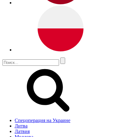
Спецоперация на Украине
Литва
Латвия
Молдова