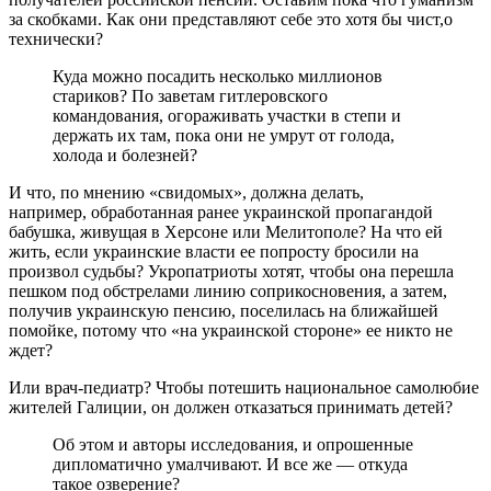
за скобками. Как они представляют себе это хотя бы чист,о
технически?
Куда можно посадить несколько миллионов
стариков? По заветам гитлеровского
командования, огораживать участки в степи и
держать их там, пока они не умрут от голода,
холода и болезней?
И что, по мнению «свидомых», должна делать,
например, обработанная ранее украинской пропагандой
бабушка, живущая в Херсоне или Мелитополе? На что ей
жить, если украинские власти ее попросту бросили на
произвол судьбы? Укропатриоты хотят, чтобы она перешла
пешком под обстрелами линию соприкосновения, а затем,
получив украинскую пенсию, поселилась на ближайшей
помойке, потому что «на украинской стороне» ее никто не
ждет?
Или врач-педиатр? Чтобы потешить национальное самолюбие
жителей Галиции, он должен отказаться принимать детей?
Об этом и авторы исследования, и опрошенные
дипломатично умалчивают. И все же — откуда
такое озверение?