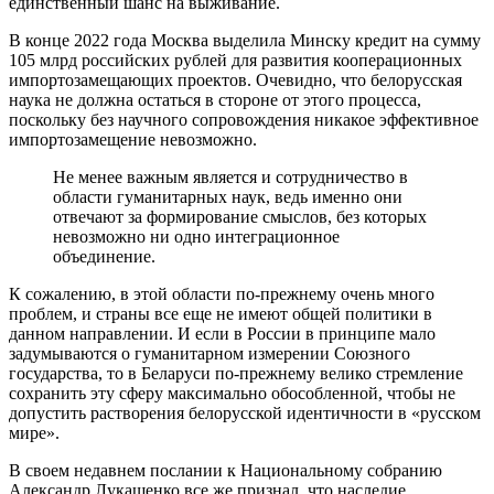
единственный шанс на выживание.
В конце 2022 года Москва выделила Минску кредит на сумму
105 млрд российских рублей для развития кооперационных
импортозамещающих проектов. Очевидно, что белорусская
наука не должна остаться в стороне от этого процесса,
поскольку без научного сопровождения никакое эффективное
импортозамещение невозможно.
Не менее важным является и сотрудничество в
области гуманитарных наук, ведь именно они
отвечают за формирование смыслов, без которых
невозможно ни одно интеграционное
объединение.
К сожалению, в этой области по-прежнему очень много
проблем, и страны все еще не имеют общей политики в
данном направлении. И если в России в принципе мало
задумываются о гуманитарном измерении Союзного
государства, то в Беларуси по-прежнему велико стремление
сохранить эту сферу максимально обособленной, чтобы не
допустить растворения белорусской идентичности в «русском
мире».
В своем недавнем послании к Национальному собранию
Александр Лукашенко все же признал, что наследие