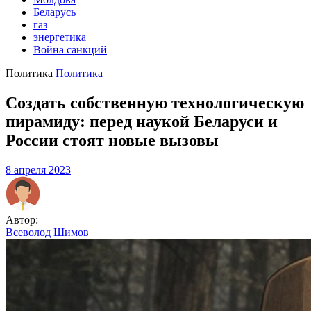
Беларусь
газ
энергетика
Война санкций
Политика
Политика
Создать собственную технологическую
пирамиду: перед наукой Беларуси и
России стоят новые вызовы
8 апреля 2023
Автор:
Всеволод Шимов