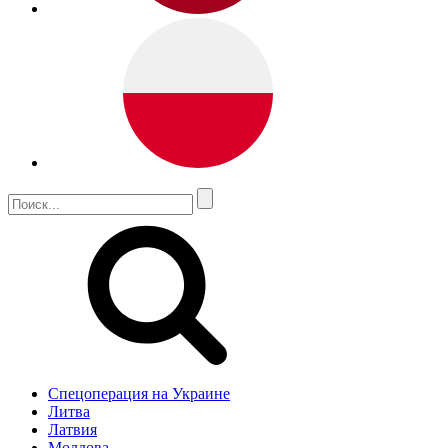
Спецоперация на Украине
Литва
Латвия
Молдова