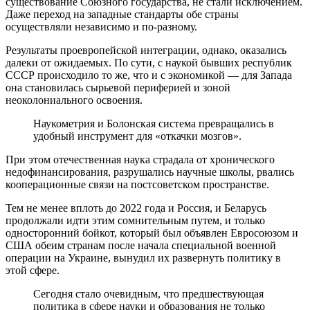
существование Союзного государства, не стали исключением.
Даже переход на западные стандарты обе страны
осуществляли независимо и по-разному.
Результаты проевропейской интеграции, однако, оказались
далеки от ожидаемых. По сути, с наукой бывших республик
СССР происходило то же, что и с экономикой — для Запада
она становилась сырьевой периферией и зоной
неоколониального освоения.
Наукометрия и Болонская система превращались в
удобный инструмент для «откачки мозгов».
При этом отечественная наука страдала от хронического
недофинансирования, разрушались научные школы, рвались
кооперационные связи на постсоветском пространстве.
Тем не менее вплоть до 2022 года и Россия, и Беларусь
продолжали идти этим сомнительным путем, и только
односторонний бойкот, который был объявлен Евросоюзом и
США обеим странам после начала специальной военной
операции на Украине, вынудил их развернуть политику в
этой сфере.
Сегодня стало очевидным, что предшествующая
политика в сфере науки и образования не только