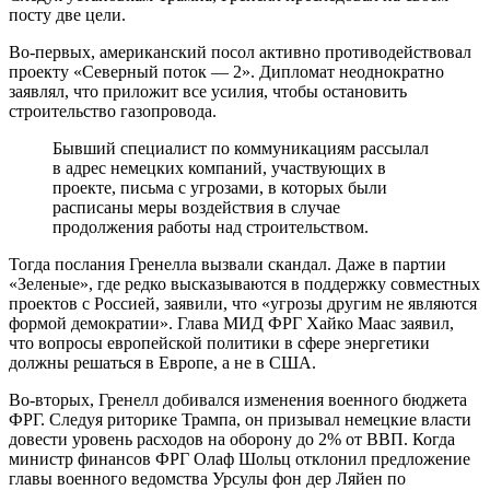
посту две цели.
Во-первых, американский посол активно противодействовал
проекту «Северный поток — 2». Дипломат неоднократно
заявлял, что приложит все усилия, чтобы остановить
строительство газопровода.
Бывший специалист по коммуникациям рассылал
в адрес немецких компаний, участвующих в
проекте, письма с угрозами, в которых были
расписаны меры воздействия в случае
продолжения работы над строительством.
Тогда послания Гренелла вызвали скандал. Даже в партии
«Зеленые», где редко высказываются в поддержку совместных
проектов с Россией, заявили, что «угрозы другим не являются
формой демократии». Глава МИД ФРГ Хайко Маас заявил,
что вопросы европейской политики в сфере энергетики
должны решаться в Европе, а не в США.
Во-вторых, Гренелл добивался изменения военного бюджета
ФРГ. Следуя риторике Трампа, он призывал немецкие власти
довести уровень расходов на оборону до 2% от ВВП. Когда
министр финансов ФРГ Олаф Шольц отклонил предложение
главы военного ведомства Урсулы фон дер Ляйен по