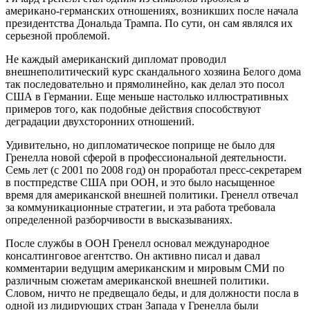
американо-германских отношениях, возникших после начала
президентства Дональда Трампа. По сути, он сам являлся их
серьезной проблемой.
Не каждый американский дипломат проводил
внешнеполитический курс скандального хозяина Белого дома
так последовательно и прямолинейно, как делал это посол
США в Германии. Еще меньше настолько иллюстративных
примеров того, как подобные действия способствуют
деградации двухсторонних отношений.
Удивительно, но дипломатическое поприще не было для
Гренелла новой сферой в профессиональной деятельности.
Семь лет (с 2001 по 2008 год) он проработал пресс-секретарем
в постпредстве США при ООН, и это было насыщенное
время для американской внешней политики. Гренелл отвечал
за коммуникационные стратегии, и эта работа требовала
определенной разборчивости в высказываниях.
После службы в ООН Гренелл основал международное
консалтинговое агентство. Он активно писал и давал
комментарии ведущим американским и мировым СМИ по
различным сюжетам американской внешней политики.
Словом, ничто не предвещало беды, и для должности посла в
одной из лидирующих стран Запада у Гренелла были