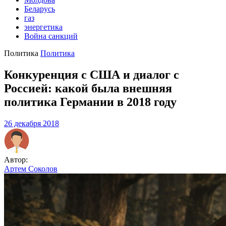
Беларусь
газ
энергетика
Война санкций
Политика
Политика
Конкуренция с США и диалог с
Россией: какой была внешняя
политика Германии в 2018 году
26 декабря 2018
Автор:
Артем Соколов