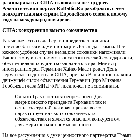
разговаривать с США становится все труднее.
Аналитический портал RuBaltic.Ru разобрался, с чем
подходит главная страна Европейского союза к новому
году на международной арене.
США: конкуренция вместо союзничества
В течение всего года Берлин продолжал попытки
приспособиться к администрации Дональда Трампа. При
каждом удобном случае немецкие союзники напоминали
Вашингтону о ценностях трансатлантической солидарности,
обеспечивающих единство западного мира. Министр
иностранных дел Германии Хайко Маас провел День
германского единства в США, признав Вашингтон главной
движущей силой объединения Германии (про Михаила
Горбачева глава МИД ФРГ предпочел не вспоминать).
Однако Трамп остался непреклонен. Для
американского президента Германия так и
осталась страной, которая, прежде всего,
паразитирует на своих союзнических
обязательствах и является опасным конкурентом
для американской промышленности.
На все рассуждения в духе ценностного партнерства Трамп