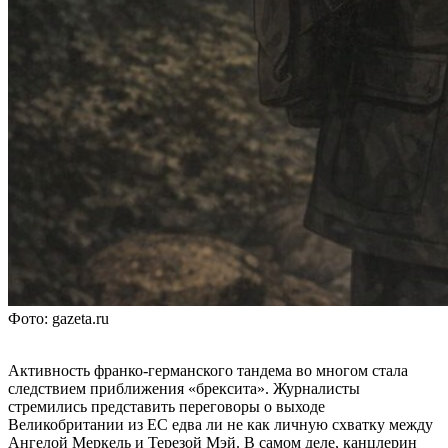
Фото: gazeta.ru
Активность франко-германского тандема во многом стала
следствием приближения «брексита». Журналисты
стремились представить переговоры о выходе
Великобритании из ЕС едва ли не как личную схватку между
Ангелой Меркель и Терезой Мэй. В самом деле, канцлерин