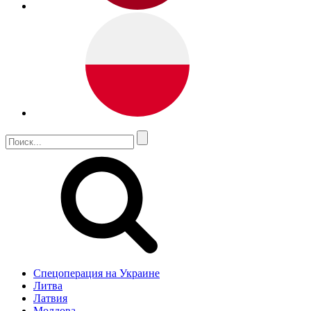
Спецоперация на Украине
Литва
Латвия
Молдова