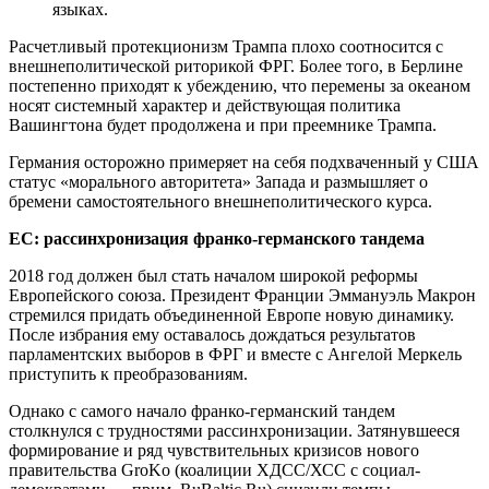
языках.
Расчетливый протекционизм Трампа плохо соотносится с
внешнеполитической риторикой ФРГ. Более того, в Берлине
постепенно приходят к убеждению, что перемены за океаном
носят системный характер и действующая политика
Вашингтона будет продолжена и при преемнике Трампа.
Германия осторожно примеряет на себя подхваченный у США
статус «морального авторитета» Запада и размышляет о
бремени самостоятельного внешнеполитического курса.
ЕС: рассинхронизация франко-германского тандема
2018 год должен был стать началом широкой реформы
Европейского союза. Президент Франции Эммануэль Макрон
стремился придать объединенной Европе новую динамику.
После избрания ему оставалось дождаться результатов
парламентских выборов в ФРГ и вместе с Ангелой Меркель
приступить к преобразованиям.
Однако с самого начало франко-германский тандем
столкнулся с трудностями рассинхронизации. Затянувшееся
формирование и ряд чувствительных кризисов нового
правительства GroKo (коалиции ХДСС/ХСС с социал-