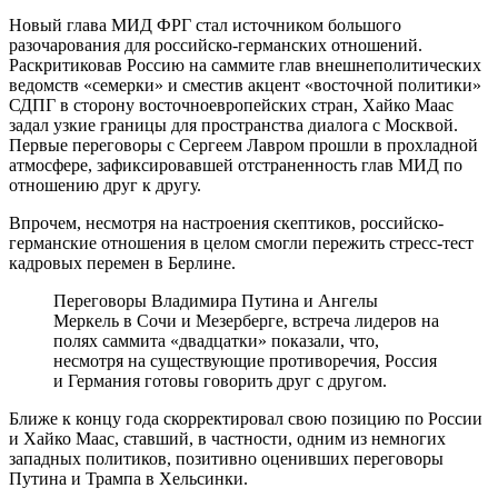
Новый глава МИД ФРГ стал источником большого
разочарования для российско-германских отношений.
Раскритиковав Россию на саммите глав внешнеполитических
ведомств «семерки» и сместив акцент «восточной политики»
СДПГ в сторону восточноевропейских стран, Хайко Маас
задал узкие границы для пространства диалога с Москвой.
Первые переговоры с Сергеем Лавром прошли в прохладной
атмосфере, зафиксировавшей отстраненность глав МИД по
отношению друг к другу.
Впрочем, несмотря на настроения скептиков, российско-
германские отношения в целом смогли пережить стресс-тест
кадровых перемен в Берлине.
Переговоры Владимира Путина и Ангелы
Меркель в Сочи и Мезерберге, встреча лидеров на
полях саммита «двадцатки» показали, что,
несмотря на существующие противоречия, Россия
и Германия готовы говорить друг с другом.
Ближе к концу года скорректировал свою позицию по России
и Хайко Маас, ставший, в частности, одним из немногих
западных политиков, позитивно оценивших переговоры
Путина и Трампа в Хельсинки.