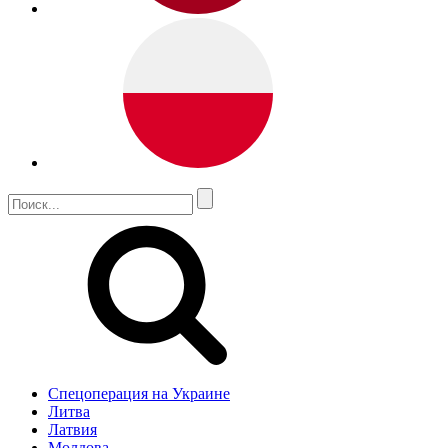
Спецоперация на Украине
Литва
Латвия
Молдова