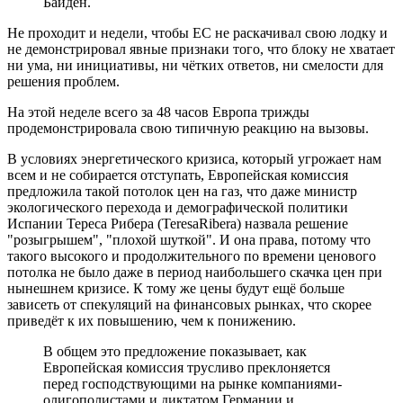
Байден.
Не проходит и недели, чтобы ЕС не раскачивал свою лодку и
не демонстрировал явные признаки того, что блоку не хватает
ни ума, ни инициативы, ни чётких ответов, ни смелости для
решения проблем.
На этой неделе всего за 48 часов Европа трижды
продемонстрировала свою типичную реакцию на вызовы.
В условиях энергетического кризиса, который угрожает нам
всем и не собирается отступать, Европейская комиссия
предложила такой потолок цен на газ, что даже министр
экологического перехода и демографической политики
Испании Тереса Рибера (TeresaRibera) назвала решение
"розыгрышем", "плохой шуткой". И она права, потому что
такого высокого и продолжительного по времени ценового
потолка не было даже в период наибольшего скачка цен при
нынешнем кризисе. К тому же цены будут ещё больше
зависеть от спекуляций на финансовых рынках, что скорее
приведёт к их повышению, чем к понижению.
В общем это предложение показывает, как
Европейская комиссия трусливо преклоняется
перед господствующими на рынке компаниями-
олигополистами и диктатом Германии и