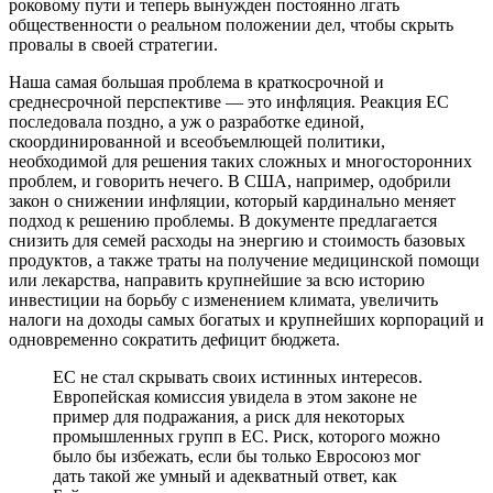
роковому пути и теперь вынужден постоянно лгать
общественности о реальном положении дел, чтобы скрыть
провалы в своей стратегии.
Наша самая большая проблема в краткосрочной и
среднесрочной перспективе — это инфляция. Реакция ЕС
последовала поздно, а уж о разработке единой,
скоординированной и всеобъемлющей политики,
необходимой для решения таких сложных и многосторонних
проблем, и говорить нечего. В США, например, одобрили
закон о снижении инфляции, который кардинально меняет
подход к решению проблемы. В документе предлагается
снизить для семей расходы на энергию и стоимость базовых
продуктов, а также траты на получение медицинской помощи
или лекарства, направить крупнейшие за всю историю
инвестиции на борьбу с изменением климата, увеличить
налоги на доходы самых богатых и крупнейших корпораций и
одновременно сократить дефицит бюджета.
ЕС не стал скрывать своих истинных интересов.
Европейская комиссия увидела в этом законе не
пример для подражания, а риск для некоторых
промышленных групп в ЕС. Риск, которого можно
было бы избежать, если бы только Евросоюз мог
дать такой же умный и адекватный ответ, как