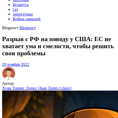
Беларусь
газ
энергетика
Война санкций
Blogпост
Blogпост
Разрыв с РФ на поводу у США: ЕС не
хватает ума и смелости, чтобы решить
свои проблемы
29 ноября 2022
Автор:
Хуан Торрес Лопес (Juan Torres López)