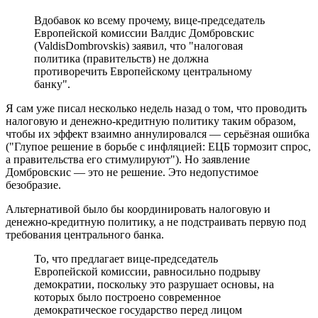
Вдобавок ко всему прочему, вице-председатель
Европейской комиссии Валдис Домбровскис
(ValdisDombrovskis) заявил, что "налоговая
политика (правительств) не должна
противоречить Европейскому центральному
банку".
Я сам уже писал несколько недель назад о том, что проводить
налоговую и денежно-кредитную политику таким образом,
чтобы их эффект взаимно аннулировался — серьёзная ошибка
("Глупое решение в борьбе с инфляцией: ЕЦБ тормозит спрос,
а правительства его стимулируют"). Но заявление
Домбровскис — это не решение. Это недопустимое
безобразие.
Альтернативой было бы координировать налоговую и
денежно-кредитную политику, а не подстраивать первую под
требования центрального банка.
То, что предлагает вице-председатель
Европейской комиссии, равносильно подрыву
демократии, поскольку это разрушает основы, на
которых было построено современное
демократическое государство перед лицом