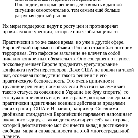
Голландии, которые решили действовать в данной
ситуации самостоятельно, тем самым ещё больше
разрушая единый рынок.
Их меры поддержки ведут к росту цен и противоречат
правилам конкуренции, которые они якобы защищают.
Практически в то же самое время, но уже в другой сфере,
Европейский парламент объявил Россию страной-спонсором
терроризма. Это пафосное заявление не влечёт за собой
никаких конкретных обязательств. Оно совершенно глупое,
поскольку мешает Европе продвигать урегулирование
конфликта путём переговоров. Даже США не пошли на такой
шаг, осознавая последствия такого решения и его
практическую бесполезность. Это очень циничное и
трусливое решение, поскольку если Россия и заслуживает
такого статуса за содеянное в Украине (не буду спорить), то
его нужно присвоить и другим странам, которые совершали
практически идентичные военные действия за пределами
своих границ. США и Израилю, например. Со своими
двойными стандартами Европейский парламент напоминает
школьного задиру, а также дискредитирует себя как игрока,
который действительно мог бы внести вклад в достижение
свободы, мира и справедливости на этой многострадальной
планете.