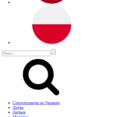
Спецоперация на Украине
Литва
Латвия
Молдова