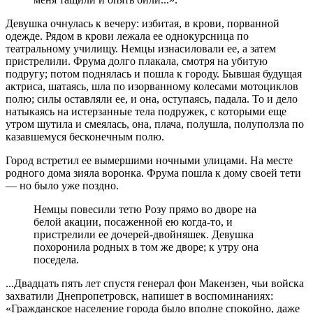
Девушка очнулась к вечеру: избитая, в крови, порванной
одежде. Рядом в крови лежала ее однокурсница по
театральному училищу. Немцы изнасиловали ее, а затем
пристрелили. Фрума долго плакала, смотря на убитую
подругу; потом поднялась и пошла к городу. Бывшая будущая
актриса, шатаясь, шла по изорванному колесами мотоциклов
полю; силы оставляли ее, и она, оступаясь, падала. То и дело
натыкаясь на истерзанные тела подружек, с которыми еще
утром шутила и смеялась, она, плача, полушла, полуползла по
казавшемуся бесконечным полю.
Город встретил ее вымершими ночными улицами. На месте
родного дома зияла воронка. Фрума пошла к дому своей тети
— но было уже поздно.
Немцы повесили тетю Розу прямо во дворе на
белой акации, посаженной ею когда-то, и
пристрелили ее дочерей-двойняшек. Девушка
похоронила родных в том же дворе; к утру она
поседела.
...Двадцать пять лет спустя генерал фон Макензен, чьи войска
захватили Днепропетровск, напишет в воспоминаниях:
«Гражданское население города было вполне спокойно, даже