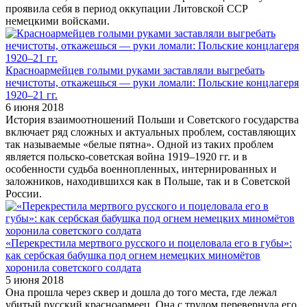
проявила себя в период оккупации Литовской ССР
немецкими войсками.
Красноармейцев голыми руками заставляли выгребать
нечистоты, откажешься — руки ломали: Польские концлагеря
1920–21 гг.
6 июня 2018
История взаимоотношений Польши и Советского государства
включает ряд сложных и актуальных проблем, составляющих
так называемые «белые пятна». Одной из таких проблем
является польско-советская война 1919–1920 гг. и в
особенности судьба военнопленных, интернированных и
заложников, находившихся как в Польше, так и в Советской
России.
«Перекрестила мертвого русского и поцеловала его в губы»:
как сербская бабушка под огнем немецких миномётов
хоронила советского солдата
5 июня 2018
Она прошла через сквер и дошла до того места, где лежал
убитый русский красноармеец. Она с трудом перевернула его