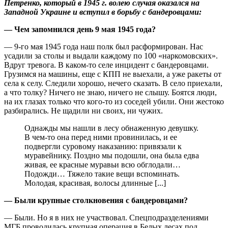
Петренко, который в 1945 г. волею случая оказался на
Западной Украине и вступил в борьбу с бандеровцами:
— Чем запомнился день 9 мая 1945 года?
— 9-го мая 1945 года наш полк был расформирован. Нас
усадили за столы и выдали каждому по 100 «наркомовских».
Вдруг тревога. В каком-то селе инцидент с бандеровцами.
Грузимся на машины, еще с КПП не выехали, а уже ракеты от
села к селу. Следили хорошо, нечего сказать. В село приехали,
а что толку? Ничего не знаю, ничего не слышу. Боятся люди,
на их глазах только что кого-то из соседей убили. Они жестоко
разбирались. Не щадили ни своих, ни чужих.
Однажды мы нашли в лесу обнаженную девушку.
В чем-то она перед ними провинилась, и ее
подвергли суровому наказанию: привязали к
муравейнику. Поздно мы подошли, она была едва
живая, ее красные муравьи всю обглодали…
Подожди… Тяжело такие вещи вспоминать.
Молодая, красивая, волосы длинные [...]
— Были крупные столкновения с бандеровцами?
— Были. Но я в них не участвовал. Спецподразделениями
МГБ проводилась крупная операция в Белых лесах под