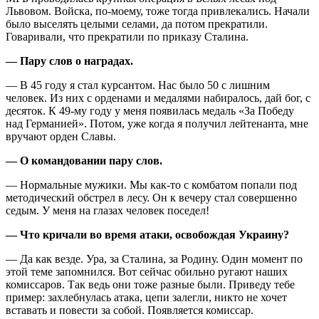
Львовом. Войска, по-моему, тоже тогда привлекались. Начали
было выселять целыми селами, да потом прекратили.
Говаривали, что прекратили по приказу Сталина.
— Пару слов о наградах.
— В 45 году я стал курсантом. Нас было 50 с лишним
человек. Из них с орденами и медалями набиралось, дай бог, с
десяток. К 49-му году у меня появилась медаль «За Победу
над Германией». Потом, уже когда я получил лейтенанта, мне
вручают орден Славы.
— О командовании пару слов.
— Нормальные мужики. Мы как-то с комбатом попали под
методический обстрел в лесу. Он к вечеру стал совершенно
седым. У меня на глазах человек поседел!
— Что кричали во время атаки, освобождая Украину?
— Да как везде. Ура, за Сталина, за Родину. Один момент по
этой теме запомнился. Вот сейчас обильно ругают наших
комиссаров. Так ведь они тоже разные были. Приведу тебе
пример: захлебнулась атака, цепи залегли, никто не хочет
вставать и повести за собой. Появляется комиссар.