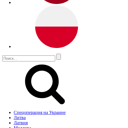
Спецоперация на Украине
Литва
Латвия
Молдова