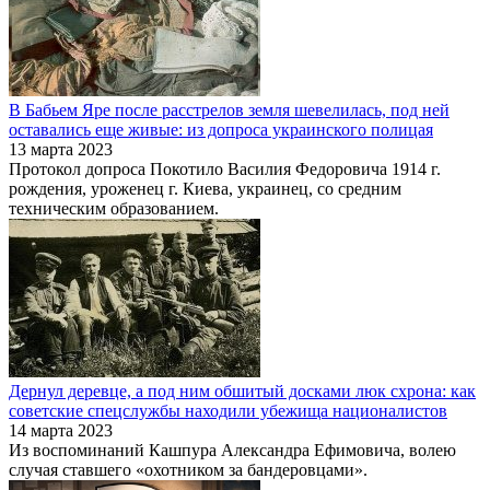
В Бабьем Яре после расстрелов земля шевелилась, под ней
оставались еще живые: из допроса украинского полицая
13 марта 2023
Протокол допроса Покотило Василия Федоровича 1914 г.
рождения, уроженец г. Киева, украинец, со средним
техническим образованием.
Дернул деревце, а под ним обшитый досками люк схрона: как
советские спецслужбы находили убежища националистов
14 марта 2023
Из воспоминаний Кашпура Александра Ефимовича, волею
случая ставшего «охотником за бандеровцами».