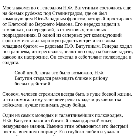
Мое знакомство с генералом Н.Ф. Ватутиным состоялось еще
на боевых рубежах под Сталинградом, где он был
командующим Юго-Западным фронтом, который простирался
от Клетской до Верхнего Мамона. Его нередко видели в
землянках, на передовой, в стрелковых, танковых
подразделениях. В одной из саперных рот командующий
фронтом испытал короткую радость встречи со своим
младшим братом — рядовым П.Ф. Ватутиным. Генерал ходил
по траншеям, интересовался, знают ли солдаты боевые задачи,
каково их настроение. Он сочетал в себе талант полководца и
солдата.
Свой штаб, когда это было возможно, Н.Ф.
Ватутин старался размещать ближе к району
боевых действий.
Словом, человек стремился всегда быть в гуще боевой жизни,
и это помогало ему успешнее решать задачи руководства
войсками, лучше понимать душу бойца.
Один из самых молодых и талантливейших полководцев,
Н.Ф. Ватутин накопил богатый командирский опыт,
незаурядные знания. Именно этим объясняется его быстрый
рост на военном поприще. Его глубоко любил и уважал