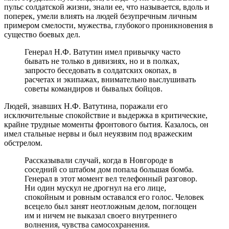
пульс солдатской жизни, знали ее, что называется, вдоль и
поперек, умели влиять на людей безупречным личным
примером смелости, мужества, глубокого проникновения в
существо боевых дел.
Генерал Н.Ф. Ватутин имел привычку часто
бывать не только в дивизиях, но и в полках,
запросто беседовать в солдатских окопах, в
расчетах и экипажах, внимательно выслушивать
советы командиров и бывалых бойцов.
Людей, знавших Н.Ф. Ватутина, поражали его
исключительные спокойствие и выдержка в критические,
крайне трудные моменты фронтового бытия. Казалось, он
имел стальные нервы и был неуязвим под вражеским
обстрелом.
Рассказывали случай, когда в Новгороде в
соседний со штабом дом попала большая бомба.
Генерал в этот момент вел телефонный разговор.
Ни один мускул не дрогнул на его лице,
спокойным и ровным оставался его голос. Человек
всецело был занят неотложным делом, поглощен
им и ничем не выказал своего внутреннего
волнения, чувства самосохранения.