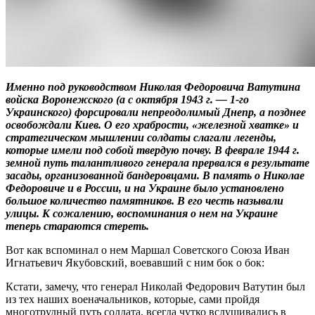
Именно под руководством Николая Федоровича Ватутина
войска Воронежского (а с октября 1943 г. — 1-го
Украинского) форсировали непреодолимый Днепр, а позднее
освобождали Киев. О его храбрости, «железной хватке» и
стратегическом мышлении солдаты слагали легенды,
которые имели под собой твердую почву. В феврале 1944 г.
земной путь талантливого генерала прервался в результате
засады, организованной бандеровцами. В память о Николае
Федоровиче и в России, и на Украине было установлено
большое количество памятников. В его честь называли
улицы. К сожалению, воспоминания о нем на Украине
теперь стараются стереть.
Вот как вспоминал о нем Маршал Советского Союза Иван
Игнатьевич Якубовский, воевавший с ним бок о бок:
Кстати, замечу, что генерал Николай Федорович Ватутин был
из тех наших военачальников, которые, сами пройдя
многотрудный путь солдата, всегда чутко вслушивались в