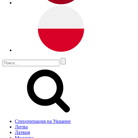
Спецоперация на Украине
Литва
Латвия
Молдова