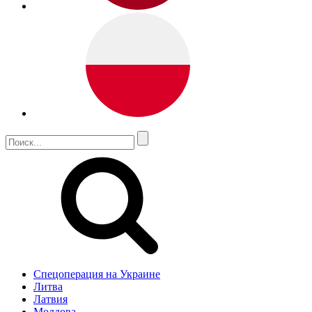
Спецоперация на Украине
Литва
Латвия
Молдова