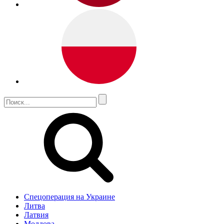
Спецоперация на Украине
Литва
Латвия
Молдова