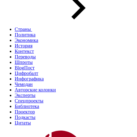
Страны
Политика
Экономика
История
Контекст
Переводы
Шпроты
BlogПост
Цифробалт
Инфографика
Чемодан
Авторские колонки
Эксперты
Спецпроекты
Библиотека
Проектор
Подкасты
Цитаты